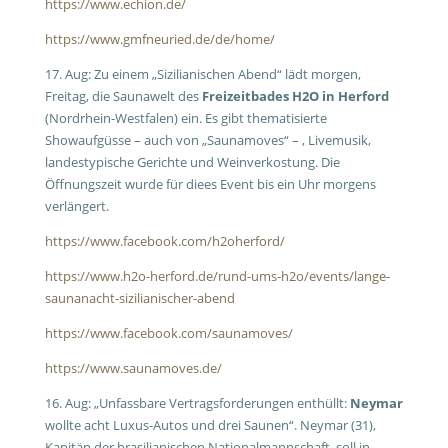
https://www.echion.de/
https://www.gmfneuried.de/de/home/
17. Aug: Zu einem „Sizilianischen Abend“ lädt morgen,
Freitag, die Saunawelt des
Freizeitbades H2O in Herford
(Nordrhein-Westfalen) ein. Es gibt thematisierte
Showaufgüsse – auch von „Saunamoves“ – , Livemusik,
landestypische Gerichte und Weinverkostung. Die
Öffnungszeit wurde für diees Event bis ein Uhr morgens
verlängert.
https://www.facebook.com/h2oherford/
https://www.h2o-herford.de/rund-ums-h2o/events/lange-
saunanacht-sizilianischer-abend
https://www.facebook.com/saunamoves/
https://www.saunamoves.de/
16. Aug: „Unfassbare Vertragsforderungen enthüllt:
Neymar
wollte acht Luxus-Autos und drei Saunen“. Neymar (31),
Kapitän der brasilianischen Nationalmannschaft, soll in