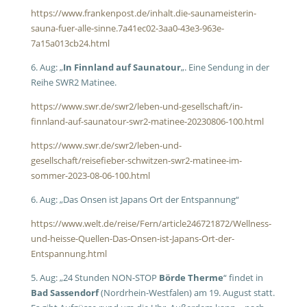
https://www.frankenpost.de/inhalt.die-saunameisterin-
sauna-fuer-alle-sinne.7a41ec02-3aa0-43e3-963e-
7a15a013cb24.html
6. Aug: „
In Finnland auf Saunatour
„. Eine Sendung in der
Reihe SWR2 Matinee.
https://www.swr.de/swr2/leben-und-gesellschaft/in-
finnland-auf-saunatour-swr2-matinee-20230806-100.html
https://www.swr.de/swr2/leben-und-
gesellschaft/reisefieber-schwitzen-swr2-matinee-im-
sommer-2023-08-06-100.html
6. Aug: „Das Onsen ist Japans Ort der Entspannung“
https://www.welt.de/reise/Fern/article246721872/Wellness-
und-heisse-Quellen-Das-Onsen-ist-Japans-Ort-der-
Entspannung.html
5. Aug: „24 Stunden NON-STOP
Börde Therme
“ findet in
Bad Sassendorf
(Nordrhein-Westfalen) am 19. August statt.