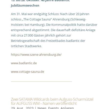
13. bis 28. Oktober: 40 Jahre Badlantic
Jubiläumswochen
Am 31. Mai war endgültig Schluss: Nach über 20 Jahren
schloss „The Cottage Sauna“ Ahrensburg (Schleswig-
Holstein; bei Hamburg). Die Kommunalpolitik hatte darüber
entsprechend abgestimmt. Die dauerhaft defizitäre Anlage
mit circa 27.000 Gästen jährlich gehört zur
Betriebsgesellschaft des Freizeitbades badlantic der
örtlichen Stadtwerke.
https://www.szene-ahrensburg.de/
www.badlantic.de
www.cottage-sauna.de
Zwei SATAMA Wildcards beim Aufguss-Scharmützel
für AUFGUSS WM – Namen veröffentlicht
29. Aug., 2023
|
News
,
Events
,
Anlagen