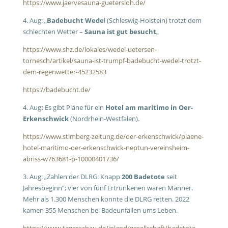
https://www.jaervesauna-guetersloh.de/
4. Aug: „
Badebucht Wede
l (Schleswig-Holstein) trotzt dem
schlechten Wetter –
Sauna ist gut besucht
„
https://www.shz.de/lokales/wedel-uetersen-
tornesch/artikel/sauna-ist-trumpf-badebucht-wedel-trotzt-
dem-regenwetter-45232583
https://badebucht.de/
4. Aug
:
Es gibt Pläne für ein
Hotel am maritimo in Oer-
Erkenschwick
(Nordrhein-Westfalen).
https://www.stimberg-zeitung.de/oer-erkenschwick/plaene-
hotel-maritimo-oer-erkenschwick-neptun-vereinsheim-
abriss-w763681-p-10000401736/
3. Aug: „Z
ahlen der DLRG:
Knapp
200 Badetote
seit
Jahresbeginn“; vier von fünf Ertrunkenen waren Männer.
Mehr als 1.300 Menschen konnte die DLRG retten. 2022
kamen 355 Menschen bei Badeunfällen ums Leben.