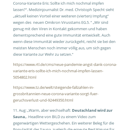
Corona-Variante Eris: Sollte ich mich nochmal impfen
lassen?“. Medizinjournalist Dr. med. Christoph Specht sieht
„aktuell keinen Vorteil einer weiteren (vierten) Impfung“
wegen des neuen Omikron Virusstams EG.5. “ „Wir sind
genug mit den Viren in Kontakt gekommen und haben
dementsprechend eine gute Immunität entwickelt. Auch
wenn diese Immunität wieder zurückgeht, reicht sie bei den
meisten Menschen noch immer völlig aus, um sich gegen
diese Variante zur Wehr zu setzen.“
https://www.rtl.de/cms/neue-pandemie-angst-dank-corona-
variante-eris-sollte-ich-mich-nochmal-impfen-lassen-
5054802.html
https://www.tz.de/welt/steigende-fallzahlen-in-
grossbritannien-neue-corona-variante-sorgt-fuer-
geruchsverlust-und-92449350.html
11. Aug: „Warm, aber wechselhaft:
Deutschland wird zur
Sauna
„. Headline von BILD zu einem Video zum
gegenwärtigen Wettergeschehen. Ein weiterer Beleg für die
Popularität der Sauna, zugleich die erneute Bestätigung für