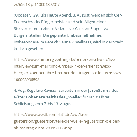
w765618-p-11000439701/
(Update v. 29. Jul:) Heute Abend, 3. August, werden sich Oer-
Erkenschwicks Bürgermeister und sein Allgemeiner
Stellvertreter in einem Video Live-Call den Fragen von
Bürgern stellen. Die geplante Umbaumaßnahme,
insbesondere im Bereich Sauna & Wellness, wird in der Stadt
kritisch gesehen.
https://www.stimberg-zeitung.de/oer-erkenschwick/live-
interview-zum-maritimo-umbau-in-oer-erkenschwick-
buerger-koennen-ihre-brennenden-fragen-stellen-w762828-
10000399659/
4. Aug: Reguläre Revisionsarbeiten in der
JärveSauna
des
Gütersloher Freizeitbades „Welle“
führen zu ihrer
Schließung vom 7. bis 13. August.
https://www.westfalen-blatt.de/owl/kreis-
guetersloh/guetersloh/teile-der-welle-in-gutersloh-bleiben-
ab-montag-dicht-2801980?&npg