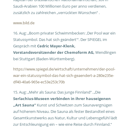
Saudi-Arabien 100 Millionen Euro per anno verdienen,
zusätzlich zu zahlreichen „verrückten Wünschen“ .
www.bild.de
16. Aug: „
Boom privater Schwimmbecken: ‚De
r Pool war ein
Statussymbol. Das hat sich geändert'“. Der SPIEGEL im
Gespräch mit
Cedric Mayer-Klenk,
Vorstandsvorsitzender der Chemoform AG,
Wendlingen
bei Stuttgart (Baden-Württemberg).
https://www.spiegel.de/wirtschaft/unternehmen/der-pool-
war-ein-statussymbol-das-hat-sich-geaendert-a-280e235e-
df40-40a6-965e-ec53e253c70b
15. Aug: „
Mehr als Sauna: Das junge Finnland“. „Die
Serlachius-Museen verbinden in ihrer hauseigenen
„Art Sauna“
Kunst und Schwitzen zum Saunavergnügen
auf höherem Niveau. Die Sauna als fester Bestandteil eines
Gesamtkunstwerks aus Natur, Kultur und Lebensgefühl lädt
zur Entschleunigung ein – wie eine Reise durch Finnland.“