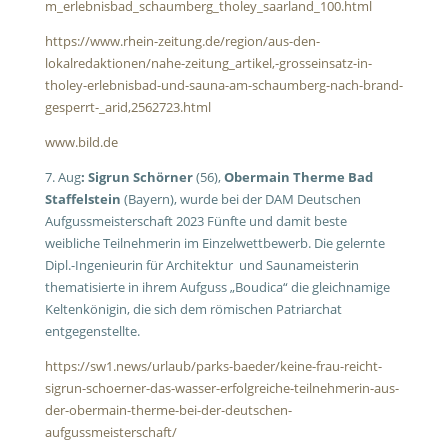
m_erlebnisbad_schaumberg_tholey_saarland_100.html
https://www.rhein-zeitung.de/region/aus-den-
lokalredaktionen/nahe-zeitung_artikel,-grosseinsatz-in-
tholey-erlebnisbad-und-sauna-am-schaumberg-nach-brand-
gesperrt-_arid,2562723.html
www.bild.de
7. Aug
: Sigrun Schörner
(56),
Obermain Therme Bad
Staffelstein
(Bayern), wurde bei der DAM Deutschen
Aufgussmeisterschaft 2023 Fünfte und damit beste
weibliche Teilnehmerin im Einzelwettbewerb. Die gelernte
Dipl.-Ingenieurin für Architektur und Saunameisterin
thematisierte in ihrem Aufguss „Boudica“ die gleichnamige
Keltenkönigin, die sich dem römischen Patriarchat
entgegenstellte.
https://sw1.news/urlaub/parks-baeder/keine-frau-reicht-
sigrun-schoerner-das-wasser-erfolgreiche-teilnehmerin-aus-
der-obermain-therme-bei-der-deutschen-
aufgussmeisterschaft/