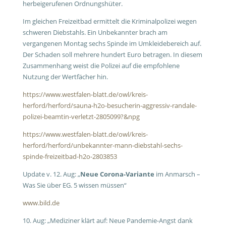
herbeigerufenen Ordnungshüter.
Im gleichen Freizeitbad ermittelt die Kriminalpolizei wegen
schweren Diebstahls. Ein Unbekannter brach am
vergangenen Montag sechs Spinde im Umkleidebereich auf.
Der Schaden soll mehrere hundert Euro betragen. In diesem
Zusammenhang weist die Polizei auf die empfohlene
Nutzung der Wertfächer hin.
https://www.westfalen-blatt.de/owl/kreis-
herford/herford/sauna-h2o-besucherin-aggressiv-randale-
polizei-beamtin-verletzt-2805099?&npg
https://www.westfalen-blatt.de/owl/kreis-
herford/herford/unbekannter-mann-diebstahl-sechs-
spinde-freizeitbad-h2o-2803853
Update v. 12. Aug: „
Neue Corona-Variante
im Anmarsch –
Was Sie über EG. 5 wissen müssen“
www.bild.de
10. Aug: „Mediziner klärt auf: Neue Pandemie-Angst dank