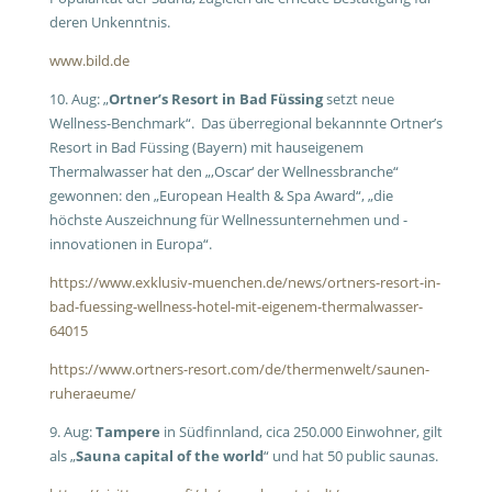
deren Unkenntnis.
www.bild.de
10. Aug: „
Ortner’s Resort in Bad Füssing
setzt neue
Wellness-Benchmark“. Das überregional bekannnte Ortner’s
Resort in Bad Füssing (Bayern) mit hauseigenem
Thermalwasser hat den „‚Oscar‘ der Wellnessbranche“
gewonnen: den „European Health & Spa Award“, „die
höchste Auszeichnung für Wellnessunternehmen und -
innovationen in Europa“.
https://www.exklusiv-muenchen.de/news/ortners-resort-in-
bad-fuessing-wellness-hotel-mit-eigenem-thermalwasser-
64015
https://www.ortners-resort.com/de/thermenwelt/saunen-
ruheraeume/
9. Aug:
Tampere
in Südfinnland, cica 250.000 Einwohner, gilt
als „
Sauna capital of the world
“ und hat 50 public saunas.