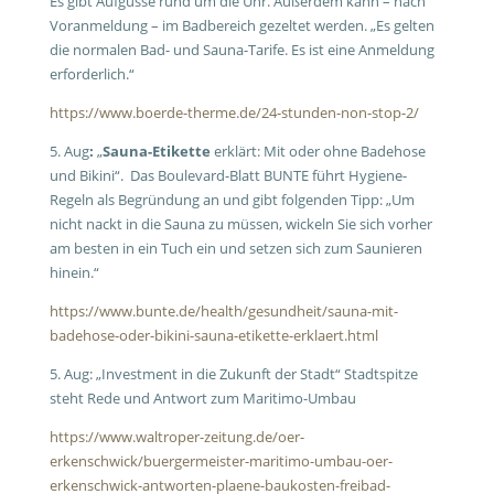
Es gibt Aufgüsse rund um die Uhr. Außerdem kann – nach
Voranmeldung – im Badbereich gezeltet werden. „Es gelten
die normalen Bad- und Sauna-Tarife. Es ist eine Anmeldung
erforderlich.“
https://www.boerde-therme.de/24-stunden-non-stop-2/
5. Aug
:
„
Sauna-Etikette
erklärt: Mit oder ohne Badehose
und Bikini“. Das Boulevard-Blatt BUNTE führt Hygiene-
Regeln als Begründung an und gibt folgenden Tipp: „Um
nicht nackt in die Sauna zu müssen, wickeln Sie sich vorher
am besten in ein Tuch ein und setzen sich zum Saunieren
hinein.“
https://www.bunte.de/health/gesundheit/sauna-mit-
badehose-oder-bikini-sauna-etikette-erklaert.html
5. Aug: „
Investment in die Zukunft der Stadt“
Stadtspitze
steht Rede und Antwort zum Maritimo-Umbau
https://www.waltroper-zeitung.de/oer-
erkenschwick/buergermeister-maritimo-umbau-oer-
erkenschwick-antworten-plaene-baukosten-freibad-