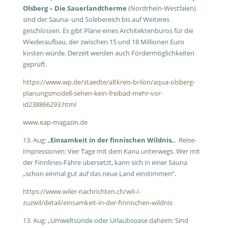
Olsberg – Die Sauerlandtherme
(Nordrhein-Westfalen)
sind der Sauna- und Solebereich bis auf Weiteres
geschlossen. Es gibt Pläne eines Architektenbüros für die
Wiederaufbau, der zwischen 15 und 18 Millionen Euro
kosten würde. Derzeit werden auch Fördermöglichkeiten
geprüft.
https://www.wp.de/staedte/altkreis-brilon/aqua-olsberg-
planungsmodell-sehen-kein-freibad-mehr-vor-
id238866293.html
www.eap-magazin.de
13. Aug: „
Einsamkeit in der finnischen Wildnis
„. Reise-
Impressionen: Vier Tage mit dem Kanu unterwegs. Wer mit
der Finnlines-Fähre übersetzt, kann sich in einer Sauna
„schon einmal gut auf das neue Land einstimmen“.
https://www.wiler-nachrichten.ch/wil-/-
zuzwil/detail/einsamkeit-in-der-finnischen-wildnis
13. Aug: „Umweltsünde oder Urlaubsoase daheim: Sind