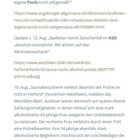
eigene
Pools
noch zeitgemäß?“
https://www.augsburger-allgemeine.de/illertissen/landkreis-
neu-ulm-umweltsuende-oder-urlaubsoase-daheim-sind-
eigene-pools-noch-zeitgemaess-id67456841.html
Update v. 12. Aug: „Badleiter nennt Zwischenfall im
H2O
‚absolute Ausnahme‘. Wir achten auf den
Alkoholausschank’“
https://www.westfalen-blatt.de/owl/kreis-
herford/herford/sauna-nackt-alkohol-polizei-2805779?
pid=true&npg
10. Aug: „Saunabesucherin verletzt Beamtin der Polizei im
H2O in Herford“ (Nordrhein-Westfalen), meldete das
Westfalen-Blatt. Auslöser waren demnach am späten Abend
Zahlungsstreitigkeiten, in deren Verlauf sich eine stark
alkoholisierte 43-jährige Frau weigerte den Umkleidebereich
zu verlassen. Die renitente Frau verletzte durch einen Tritt
eine Polizeibeamtin. Ihre 34-jährige ebenfalls stark
alkoholisierte Begleiterin mischte sich ein und beleidigte die