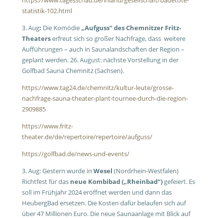
https://www.tagesschau.de/inland/gesellschaft/badetote-
statistik-102.html
3. Aug
:
Die Komödie
„Aufguss“ des Chemnitzer Fritz-
Theaters
erfreut sich so großer Nachfrage, dass weitere
Aufführungen – auch in Saunalandschaften der Region –
geplant werden. 26. August: nächste Vorstellung in der
Golfbad Sauna Chemnitz (Sachsen).
https://www.tag24.de/chemnitz/kultur-leute/grosse-
nachfrage-sauna-theater-plant-tournee-durch-die-region-
2909885
https://www.fritz-
theater.de/de/repertoire/repertoire/aufguss/
https://golfbad.de/news-und-events/
3. Aug: Gestern wurde in
Wesel
(Nordrhein-Westfalen)
Richtfest für das
neue Kombibad („Rheinbad“)
gefeiert. Es
soll im Frühjahr 2024 eröffnet werden und dann das
HeubergBad ersetzen. Die Kosten dafür belaufen sich auf
über 47 Millionen Euro. Die neue Saunaanlage mit Blick auf