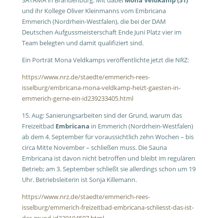
SATAMA in Brandenburg. Mit dabei
Mona Veldkamp (31)
und ihr Kollege Oliver Kleinmanns vom Embricana
Emmerich (Nordrhein-Westfalen), die bei der DAM
Deutschen Aufgussmeisterschaft Ende Juni Platz vier im
Team belegten und damit qualifiziert sind.
Ein Porträt Mona Veldkamps veröffentlichte jetzt die NRZ:
https://www.nrz.de/staedte/emmerich-rees-
isselburg/embricana-mona-veldkamp-heizt-gaesten-in-
emmerich-gerne-ein-id239233405.html
15. Aug: Sanierungsarbeiten sind der Grund, warum das
Freizeitbad
Embricana
in Emmerich (Nordrhein-Westfalen)
ab dem 4. September für voraussichtlich zehn Wochen – bis
circa Mitte November – schließen muss. Die Sauna
Embricana ist davon nicht betroffen und bleibt im regulären
Betrieb; am 3. September schließt sie allerdings schon um 19
Uhr. Betriebsleiterin ist Sonja Killemann.
https://www.nrz.de/staedte/emmerich-rees-
isselburg/emmerich-freizeitbad-embricana-schliesst-das-ist-