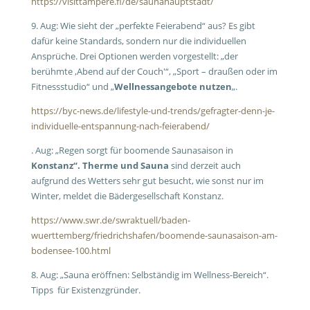
https://visittampere.fi/de/saunahauptstadt/
9. Aug: Wie sieht der „perfekte Feierabend“ aus? Es gibt
dafür keine Standards, sondern nur die individuellen
Ansprüche. Drei Optionen werden vorgestellt: „der
berühmte ‚Abend auf der Couch'“, „Sport – draußen oder im
Fitnessstudio“ und „
Wellnessangebote nutzen
„.
https://byc-news.de/lifestyle-und-trends/gefragter-denn-je-
individuelle-entspannung-nach-feierabend/
. Aug: „Regen sorgt für boomende Saunasaison in
Konstanz“. Therme und Sauna
sind derzeit auch
aufgrund des Wetters sehr gut besucht, wie sonst nur im
Winter, meldet die Bädergesellschaft Konstanz.
https://www.swr.de/swraktuell/baden-
wuerttemberg/friedrichshafen/boomende-saunasaison-am-
bodensee-100.html
8. Aug: „Sauna eröffnen: Selbständig im Wellness-Bereich“.
Tipps für Existenzgründer.