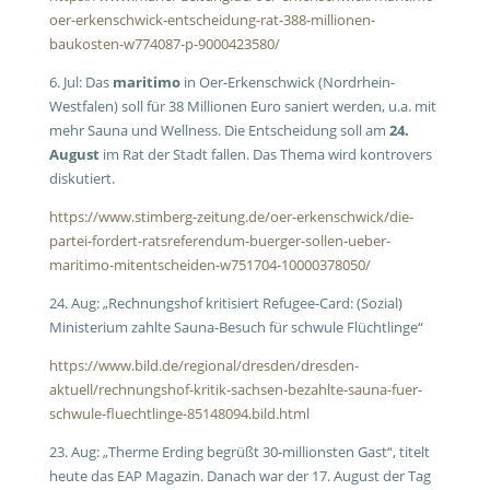
oer-erkenschwick-entscheidung-rat-388-millionen-
baukosten-w774087-p-9000423580/
6. Jul: Das
maritimo
in Oer-Erkenschwick (Nordrhein-
Westfalen) soll für 38 Millionen Euro saniert werden, u.a. mit
mehr Sauna und Wellness. Die Entscheidung soll am
24.
August
im Rat der Stadt fallen. Das Thema wird kontrovers
diskutiert.
https://www.stimberg-zeitung.de/oer-erkenschwick/die-
partei-fordert-ratsreferendum-buerger-sollen-ueber-
maritimo-mitentscheiden-w751704-10000378050/
24. Aug: „Rechnungshof kritisiert Refugee-Card: (Sozial)
Ministerium zahlte Sauna-Besuch für schwule Flüchtlinge“
https://www.bild.de/regional/dresden/dresden-
aktuell/rechnungshof-kritik-sachsen-bezahlte-sauna-fuer-
schwule-fluechtlinge-85148094.bild.html
23. Aug: „Therme Erding begrüßt 30-millionsten Gast“, titelt
heute das EAP Magazin. Danach war der 17. August der Tag