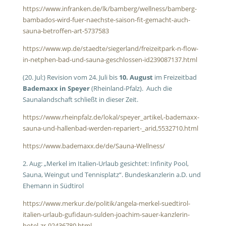
https://www.infranken.de/lk/bamberg/wellness/bamberg-
bambados-wird-fuer-naechste-saison-fit-gemacht-auch-
sauna-betroffen-art-5737583
https://www.wp.de/staedte/siegerland/freizeitpark-n-flow-
in-netphen-bad-und-sauna-geschlossen-id239087137.html
(20. Jul:) Revision vom 24. Juli bis
10. August
im Freizeitbad
Bademaxx in Speyer
(Rheinland-Pfalz). Auch die
Saunalandschaft schließt in dieser Zeit.
https://www.rheinpfalz.de/lokal/speyer_artikel,-bademaxx-
sauna-und-hallenbad-werden-repariert-_arid,5532710.html
https://www.bademaxx.de/de/Sauna-Wellness/
2. Aug: „Merkel im Italien-Urlaub gesichtet: Infinity Pool,
Sauna, Weingut und Tennisplatz“. Bundeskanzlerin a.D. und
Ehemann in Südtirol
https://www.merkur.de/politik/angela-merkel-suedtirol-
italien-urlaub-gufidaun-sulden-joachim-sauer-kanzlerin-
hotel-zr-92436780.html