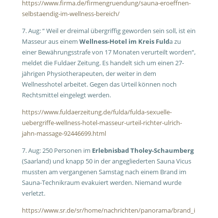
https://www.firma.de/firmengruendung/sauna-eroeffnen-
selbstaendig-im-wellness-bereich/
7. Aug: “ Weil er dreimal übergriffig geworden sein soll, ist ein
Masseur aus einem
Wellness-Hotel im Kreis Fuld
a zu
einer Bewährungsstrafe von 17 Monaten verurteilt worden“,
meldet die Fuldaer Zeitung. Es handelt sich um einen 27-
jährigen Physiotherapeuten, der weiter in dem
Wellnesshotel arbeitet. Gegen das Urteil können noch
Rechtsmittel eingelegt werden.
https://www.fuldaerzeitung.de/fulda/fulda-sexuelle-
uebergriffe-wellness-hotel-masseur-urteil-richter-ulrich-
jahn-massage-92446699.html
7. Aug: 250 Personen im
Erlebnisbad Tholey-Schaumberg
(Saarland) und knapp 50 in der angegliederten Sauna Vicus
mussten am vergangenen Samstag nach einem Brand im
Sauna-Technikraum evakuiert werden. Niemand wurde
verletzt.
https://www.sr.de/sr/home/nachrichten/panorama/brand_i