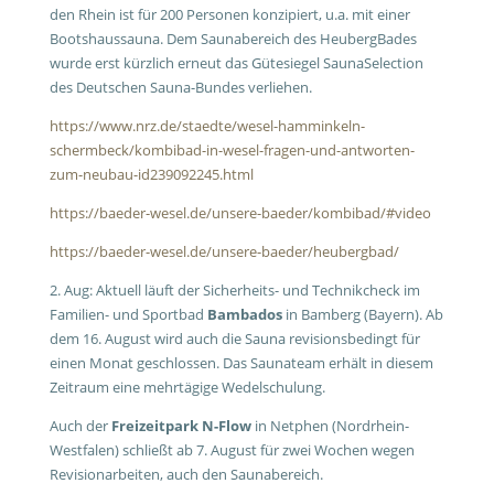
den Rhein ist für 200 Personen konzipiert, u.a. mit einer
Bootshaussauna. Dem Saunabereich des HeubergBades
wurde erst kürzlich erneut das Gütesiegel SaunaSelection
des Deutschen Sauna-Bundes verliehen.
https://www.nrz.de/staedte/wesel-hamminkeln-
schermbeck/kombibad-in-wesel-fragen-und-antworten-
zum-neubau-id239092245.html
https://baeder-wesel.de/unsere-baeder/kombibad/#video
https://baeder-wesel.de/unsere-baeder/heubergbad/
2. Aug: Aktuell läuft der Sicherheits- und Technikcheck im
Familien- und Sportbad
Bambados
in Bamberg (Bayern). Ab
dem 16. August wird auch die Sauna revisionsbedingt für
einen Monat geschlossen. Das Saunateam erhält in diesem
Zeitraum eine mehrtägige Wedelschulung.
Auch der
Freizeitpark N-Flow
in Netphen (Nordrhein-
Westfalen) schließt ab 7. August für zwei Wochen wegen
Revisionarbeiten, auch den Saunabereich.