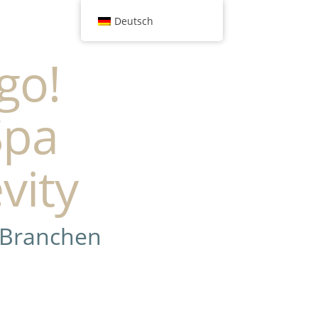
Deutsch
go!
Spa
vity
 Branchen