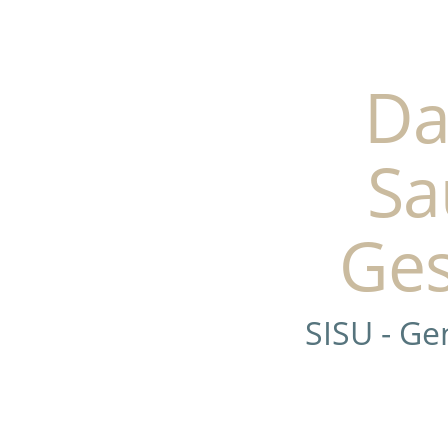
Da
Sa
Ges
SISU - G