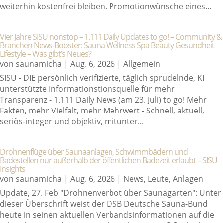
weiterhin kostenfrei bleiben. Promotionwünsche eines...
Vier Jahre SISU nonstop – 1.111 Daily Updates to go! – Community &
Branchen News-Booster: Sauna Wellness Spa Beauty Gesundheit
Lifestyle – Was gibt’s Neues?
von
saunamicha
|
Aug. 6, 2026
|
Allgemein
SISU - DIE persönlich verifizierte, täglich sprudelnde, KI
unterstützte Informationstionsquelle für mehr
Transparenz - 1.111 Daily News (am 23. Juli) to go! Mehr
Fakten, mehr Vielfalt, mehr Mehrwert - Schnell, aktuell,
seriös-integer und objektiv, mitunter...
Drohnenflüge über Saunaanlagen, Schwimmbädern und
Badestellen nur außerhalb der öffentlichen Badezeit erlaubt – SISU
Insights
von
saunamicha
|
Aug. 6, 2026
|
News
,
Leute
,
Anlagen
Update, 27. Feb "Drohnenverbot über Saunagarten": Unter
dieser Überschrift weist der DSB Deutsche Sauna-Bund
heute in seinen aktuellen Verbandsinformationen auf die