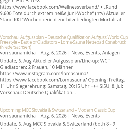
gegen "Hitzestress"
https://www.facebook.com/Wellnessverband/ + „Rund
9.600 Tote durch extrem heiße Juni-Woche“ (ntv) Aktueller
Stand RKI "Wochenbericht zur hitze­bedingten Morta­lität"...
Vorschau: Aufgussplan – Deutsche Qualifikation Aufguss World Cup
Freestyle – Battle of Gladiators – Loma-Sauna Nettebad Osnabrück
(Niedersachsen)
von
saunamicha
|
Aug. 6, 2026
|
News
,
Events
,
Anlagen
Update, 6. Aug Aktueller Aufgussplan/Line-up: WCF
Gladiatoren: 2 Frauen, 10 Männer
https://www.instagram.com/lomasauna/
https://www.facebook.com/Lomasauna/ Opening: Freitag,
11 Uhr Siegerehrung: Samstag, 20:15 Uhr +++ SISU, 8. Jul:
Vorschau: Deutsche Qualifikation...
Upcoming: MCC Slovakia & Switzerland – Modern Classic Cup
von
saunamicha
|
Aug. 6, 2026
|
News
,
Events
Update, 6. Aug MCC Slovakia & Switzerland (both 8 - 9