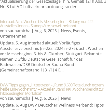
"Aktualisierung der Gesetzeslage" hin. Gemäß §21h Abs. 3
Nr. 8 LuftVO Luftverkehrsordnung, so der...
interbad: Acht Wochen bis Messebeginn – Bislang nur 222
Aussteller/-innen – Standplätze, soweit bekannt
von
saunamicha
|
Aug. 6, 2026
|
News
,
Events
,
Unternehmen
Update, 5. Aug interbad aktuell: Vorläufiges
Ausstellerverzeichnis (n=222; 2024 n=276), acht Wochen
vor Messebeginn, 6. bis 8. Oktober, Stuttgart. Bekannte
Namen:DGfdB Deutsche Gesellschaft für das
Badewesen/DSB Deutscher Sauna-Bund
(Gemeinschaftsstand 1J 31/1J 41),...
DWV Tipps gegen „Hitzestress“ – „Rund 9.600 Tote durch extrem
heiße Juni-Woche“ (ntv) – Aktueller Stand RKI „Wochenbericht zur
hitze­bedingten Morta­lität“
von
saunamicha
|
Aug. 6, 2026
|
News
Update, 6. Aug DWV Deutscher Wellness Verband: Tipps