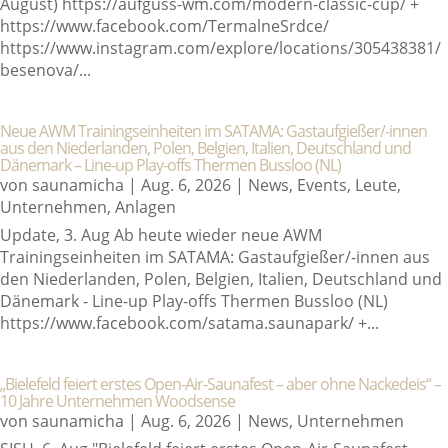
August) https://aufguss-wm.com/modern-classic-cup/ +
https://www.facebook.com/TermalneSrdce/
https://www.instagram.com/explore/locations/305438381/
besenova/...
Neue AWM Trainingseinheiten im SATAMA: Gastaufgießer/-innen
aus den Niederlanden, Polen, Belgien, Italien, Deutschland und
Dänemark – Line-up Play-offs Thermen Bussloo (NL)
von
saunamicha
|
Aug. 6, 2026
|
News
,
Events
,
Leute
,
Unternehmen
,
Anlagen
Update, 3. Aug Ab heute wieder neue AWM
Trainingseinheiten im SATAMA: Gastaufgießer/-innen aus
den Niederlanden, Polen, Belgien, Italien, Deutschland und
Dänemark - Line-up Play-offs Thermen Bussloo (NL)
https://www.facebook.com/satama.saunapark/ +...
„Bielefeld feiert erstes Open-Air-Saunafest – aber ohne Nackedeis“ –
10 Jahre Unternehmen Woodsense
von
saunamicha
|
Aug. 6, 2026
|
News
,
Unternehmen