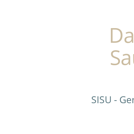
Da
Sa
SISU - G