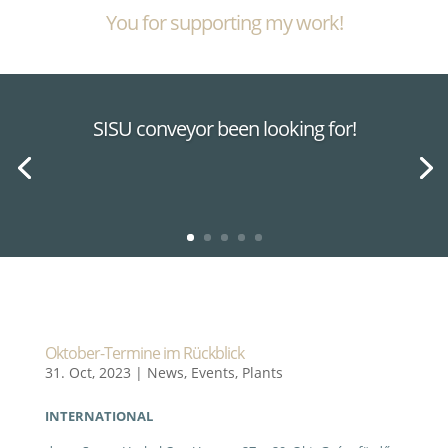
You for supporting my work!
SISU conveyor been looking for!
Oktober-Termine im Rückblick
31. Oct, 2023
|
News
,
Events
,
Plants
INTERNATIONAL