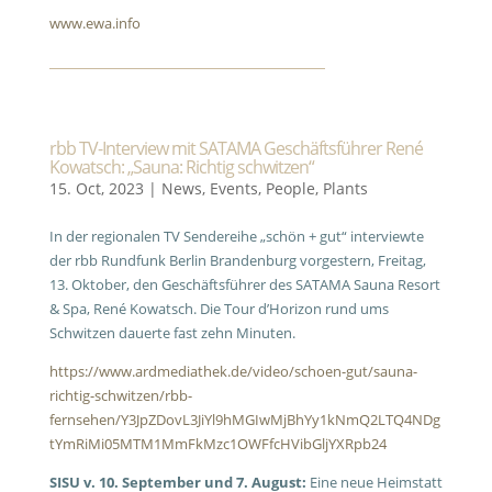
www.ewa.info
rbb TV-Interview mit SATAMA Geschäftsführer René
Kowatsch: „Sauna: Richtig schwitzen“
15. Oct, 2023
|
News
,
Events
,
People
,
Plants
In der regionalen TV Sendereihe „schön + gut“ interviewte
der rbb Rundfunk Berlin Brandenburg vorgestern, Freitag,
13. Oktober, den Geschäftsführer des SATAMA Sauna Resort
& Spa, René Kowatsch. Die Tour d’Horizon rund ums
Schwitzen dauerte fast zehn Minuten.
https://www.ardmediathek.de/video/schoen-gut/sauna-
richtig-schwitzen/rbb-
fernsehen/Y3JpZDovL3JiYl9hMGIwMjBhYy1kNmQ2LTQ4NDg
tYmRiMi05MTM1MmFkMzc1OWFfcHVibGljYXRpb24
SISU v. 10. September und 7. August:
Eine neue Heimstatt