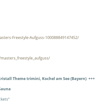
asters-Freestyle-Aufguss-100088849147452/
masters_freestyle_aufguss/
Kristall Theme trimini, Kochel am See (Bayern) +++
 Sauna
ckets“