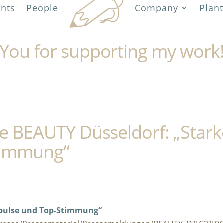
ents
People
Company
Plant
You for supporting my work
 BEAUTY Düsseldorf: „Stark
timmung“
mpulse und Top-Stimmung“