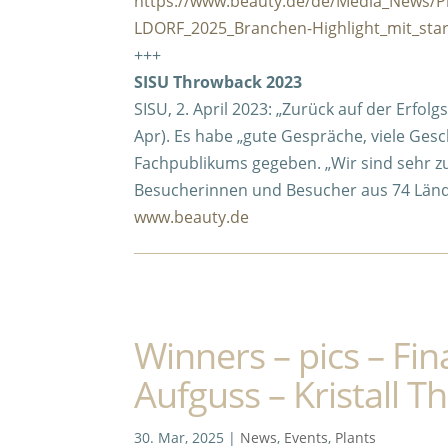
https://www.beauty.de/de/Media_News/
LDORF_2025_Branchen-Highlight_mit_st
+++
SISU Throwback 2023
SISU, 2. April 2023: „Zurück auf der Erfo
Apr). Es habe „gute Gespräche, viele Ge
Fachpublikums gegeben. „Wir sind sehr z
Besucherinnen und Besucher aus 74 Lände
www.beauty.de
Winners – pics – Fi
Aufguss – Kristall 
30. Mar, 2025
|
News
,
Events
,
Plants