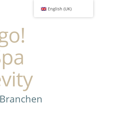
English (UK)
go!
Spa
vity
 Branchen