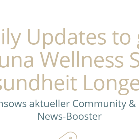
ily Updates to 
una Wellness 
undheit Longe
ensows aktueller Community &
News-Booster