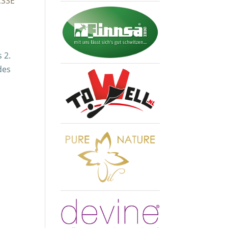
CSSE
 2.
des