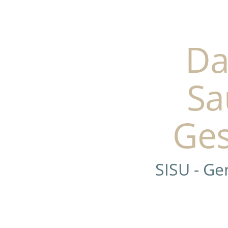
Da
Sa
Ges
SISU - G