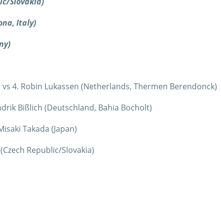
ic/Slovakia)
na, Italy)
ny)
)
vs 4. Robin Lukassen (Netherlands, Thermen Berendonck)
ndrik Bißlich (Deutschland, Bahia Bocholt)
Misaki Takada (Japan)
k (Czech Republic/Slovakia)