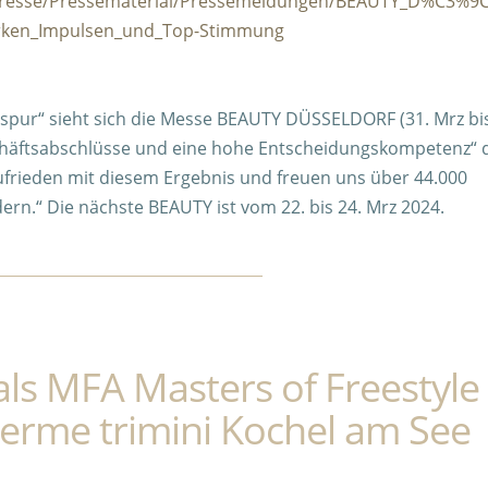
Presse/Pressematerial/Pressemeldungen/BEAUTY_D%C3%9
arken_Impulsen_und_Top-Stimmung
lgsspur“ sieht sich die Messe BEAUTY DÜSSELDORF (31. Mrz bis
schäftsabschlüsse und eine hohe Entscheidungskompetenz“ 
ufrieden mit diesem Ergebnis und freuen uns über 44.000
rn.“ Die nächste BEAUTY ist vom 22. bis 24. Mrz 2024.
nals MFA Masters of Freestyle
Therme trimini Kochel am See