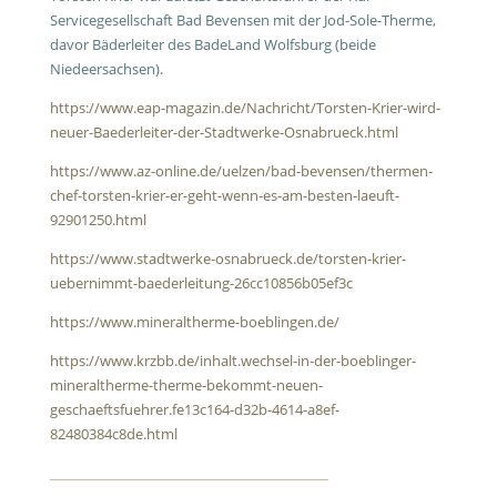
Servicegesellschaft Bad Bevensen mit der Jod-Sole-Therme,
davor Bäderleiter des BadeLand Wolfsburg (beide
Niedeersachsen).
https://www.eap-magazin.de/Nachricht/Torsten-Krier-wird-
neuer-Baederleiter-der-Stadtwerke-Osnabrueck.html
https://www.az-online.de/uelzen/bad-bevensen/thermen-
chef-torsten-krier-er-geht-wenn-es-am-besten-laeuft-
92901250.html
https://www.stadtwerke-osnabrueck.de/torsten-krier-
uebernimmt-baederleitung-26cc10856b05ef3c
https://www.mineraltherme-boeblingen.de/
https://www.krzbb.de/inhalt.wechsel-in-der-boeblinger-
mineraltherme-therme-bekommt-neuen-
geschaeftsfuehrer.fe13c164-d32b-4614-a8ef-
82480384c8de.html