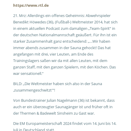
https://www.rtl.de
21. Mrz: Allerdings ein offenes Geheimnis: Abwehrspieler
Benedikt Höwedes (36), (Fußball-) Weltmeister 2014, hat sich
in einem aktuellen Podcast zum damaligen „Team-Spirit“ in
der deutschen Nationalmannschaft geäußert. Für ihn ist ein
starker Zusammenhalt ganz entscheidend: „…Wir haben
immer abends zusammen in der Sauna gehockt! Das hat
angefangen mit drei, vier Leuten, am Ende des
Trainingslagers saßen wir da mit allen Leuten, mit dem
ganzen Staff, mit den ganzen Spielern, mit den Köchen. Das
war sensationell.“
BILD: „Die Weltmeister haben sich also in der Sauna
‚zusammengeschwitzt'“!
Von Bundestrainer Julian Nagelmann (36) ist bekannt, dass
auch er ein überzeugter Saunagänger ist und früher oft in
der Thermen & Badewelt Sinsheim zu Gast war.
Die EM Europameisterschaft 2024 findet vom 14. Juni bis 14.
Juli in Deutschland statt.