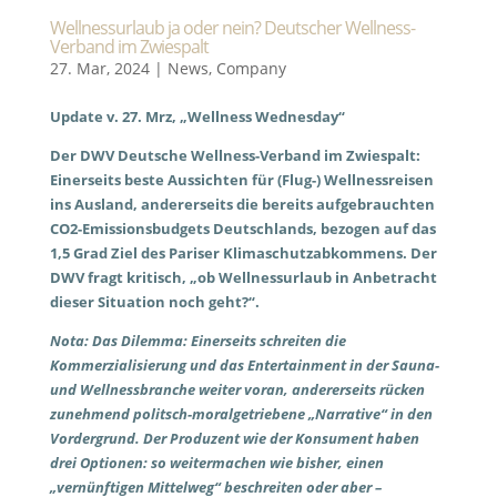
Wellnessurlaub ja oder nein? Deutscher Wellness-
Verband im Zwiespalt
27. Mar, 2024
|
News
,
Company
Update v. 27. Mrz, „Wellness Wednesday“
Der DWV Deutsche Wellness-Verband im Zwiespalt:
Einerseits beste Aussichten für (Flug-) Wellnessreisen
ins Ausland, andererseits die bereits aufgebrauchten
CO2-Emissionsbudgets Deutschlands, bezogen auf das
1,5 Grad Ziel des Pariser Klimaschutzabkommens. Der
DWV fragt kritisch, „ob Wellnessurlaub in Anbetracht
dieser Situation noch geht?“.
Nota: Das Dilemma: Einerseits schreiten die
Kommerzialisierung und das Entertainment in der Sauna-
und Wellnessbranche weiter voran, andererseits rücken
zunehmend politsch-moralgetriebene „Narrative“ in den
Vordergrund. Der Produzent wie der Konsument haben
drei Optionen: so weitermachen wie bisher, einen
„vernünftigen Mittelweg“ beschreiten oder aber –