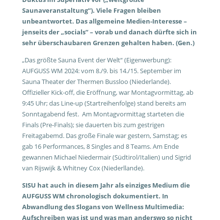
Saunaveranstaltung“). Viele Fragen bleiben
unbeantwortet. Das allgemeine Medien-Interesse –
jenseits der „socials“ – vorab und danach dürfte sich in
sehr überschaubaren Grenzen gehalten haben. (Gen.)
„Das größte Sauna Event der Welt“ (Eigenwerbung):
AUFGUSS WM 2024: vom 8./9. bis 14./15. September im
Sauna Theater der Thermen Bussloo (Niederlande).
Offizieller Kick-off, die Eröffnung, war Montagvormittag, ab
9:45 Uhr; das Line-up (Startreihenfolge) stand bereits am
Sonntagabend fest. Am Montagvormittag starteten die
Finals (Pre-Finals); sie dauerten bis zum gestrigen
Freitagabemd. Das große Finale war gestern, Samstag; es
gab 16 Performances, 8 Singles and 8 Teams. Am Ende
gewannen Michael Niedermair (Südtirol/Italien) und Sigrid
van Rijswijk & Whitney Cox (Niederllande).
SISU hat auch in diesem Jahr als einziges Medium die
AUFGUSS WM chronologisch dokumentiert. In
Abwandlung des Slogans von Wellness Multimedia:
Aufschreiben was ist und was man anderswo so nicht