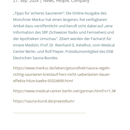
27. Sep, 2024
|
News
,
People
,
Company
„Tipps für sicheres Saunieren“: Die Online-Ausgabe des
Münchner Merkur hat einen längeren, frei verfügbaren
Artikel dazu veröffentlicht und beruft sicht dabei auf „eine
Information des SRF (Schweizer Radio und Fernsehen) und
der Apotheken Umschau“. Zitiert werden der Facharzt für
innere Medizin, Prof. Dr. Reinhard G. Ketelhut, vom Medical
Center Berlin, und Rolf Pieper, Präsidiumsmitglied des DSB
Deutschen Sauna-Bundes.
https://www.merkur.de/leben/gesundheit/sauna-regeln-
richtig-saunieren-kreislauf-herz-nicht-ueberlasten-dauer-
effekte-hitze-kaelte-93324699.html
https://www.medical-center-berlin.net/german.html?v=1.3#
https://sauna-bund.de/praesidium/