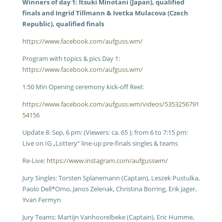
Winners of day 1: Itsuki Minotani (Japan), qualified
finals and Ingrid Tillmann & Ivetka Mulacova (Czech
Republic), qualified finals
https://www.facebook.com/aufguss.wm/
Program with topics & pics Day 1:
https://www.facebook.com/aufguss.wm/
1:50 Min Opening ceremony kick-off Reel:
https://www.facebook.com/aufguss.wm/videos/5353256791
54156
Update 8. Sep, 6 pm: (Viewers: ca. 65 ); from 6 to 7:15 pm:
Live on IG „Lottery“ line-up pre-finals singles & teams
Re-Live:
https://www.instagram.com/aufgusswm/
Jury Singles: Torsten Splanemann (Captain), Leszek Pustulka,
Paolo Dell*Omo, Janos Zelenak, Christina Borring, Erik Jager,
Yvan Fermyn
Jury Teams: Martijn Vanhoorelbeke (Captain), Eric Humme,