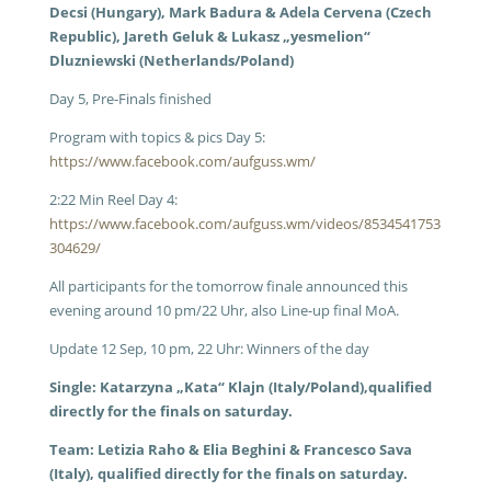
Decsi (Hungary), Mark Badura & Adela Cervena (Czech
Republic), Jareth Geluk & Lukasz „yesmelion“
Dluzniewski (Netherlands/Poland)
Day 5, Pre-Finals finished
Program with topics & pics Day 5:
https://www.facebook.com/aufguss.wm/
2:22 Min Reel Day 4:
https://www.facebook.com/aufguss.wm/videos/8534541753
304629/
All participants for the tomorrow finale announced this
evening around 10 pm/22 Uhr, also Line-up final MoA.
Update 12 Sep, 10 pm, 22 Uhr: Winners of the day
Single: Katarzyna „Kata“ Klajn (Italy/Poland),qualified
directly for the finals on saturday.
Team:
Letizia Raho & Elia Beghini & Francesco Sava
(Italy), qualified directly for the finals on saturday.