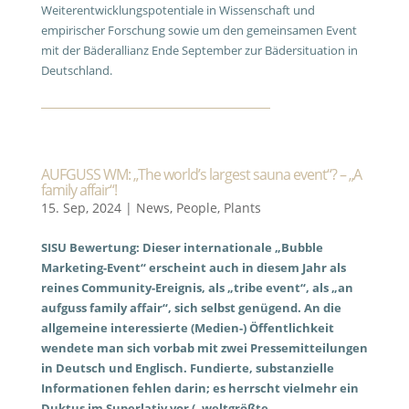
Weiterentwicklungspotentiale in Wissenschaft und
empirischer Forschung sowie um den gemeinsamen Event
mit der Bäderallianz Ende September zur Bädersituation in
Deutschland.
AUFGUSS WM: „The world’s largest sauna event“? – „A
family affair“!
15. Sep, 2024
|
News
,
People
,
Plants
SISU Bewertung: Dieser internationale „Bubble
Marketing-Event“ erscheint auch in diesem Jahr als
reines Community-Ereignis, als „tribe event“, als „an
aufguss family affair“, sich selbst genügend. An die
allgemeine interessierte (Medien-) Öffentlichkeit
wendete man sich vorbab mit zwei Pressemitteilungen
in Deutsch und Englisch. Fundierte, substanzielle
Informationen fehlen darin; es herrscht vielmehr ein
Duktus im Superlativ vor („weltgrößte