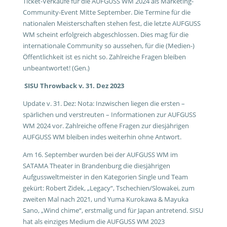
Ticket-Verkäufe für die AUFGUSS WM 2024 als Marketing-
Community-Event Mitte September. Die Termine für die
nationalen Meisterschaften stehen fest, die letzte AUFGUSS
WM scheint erfolgreich abgeschlossen. Dies mag für die
internationale Community so aussehen, für die (Medien-)
Öffentlichkeit ist es nicht so. Zahlreiche Fragen bleiben
unbeantwortet! (Gen.)
SISU Throwback v. 31. Dez 2023
Update v. 31. Dez: Nota: Inzwischen liegen die ersten –
spärlichen und verstreuten – Informationen zur AUFGUSS
WM 2024 vor. Zahlreiche offene Fragen zur diesjährigen
AUFGUSS WM bleiben indes weiterhin ohne Antwort.
Am 16. September wurden bei der AUFGUSS WM im
SATAMA Theater in Brandenburg die diesjährigen
Aufgussweltmeister in den Kategorien Single und Team
gekürt: Robert Zidek, „Legacy“, Tschechien/Slowakei, zum
zweiten Mal nach 2021, und Yuma Kurokawa & Mayuka
Sano, „Wind chime“, erstmalig und für Japan antretend. SISU
hat als einziges Medium die AUFGUSS WM 2023