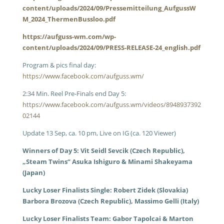
content/uploads/2024/09/Pressemitteilung_AufgussW
M_2024_ThermenBussloo.pdf
https://aufguss-wm.com/wp-
content/uploads/2024/09/PRESS-RELEASE-24_english.pdf
Program & pics final day:
https://www.facebook.com/aufguss.wm/
2:34 Min. Reel Pre-Finals end Day 5:
https://www.facebook.com/aufguss.wm/videos/8948937392
02144
Update 13 Sep, ca. 10 pm, Live on IG (ca. 120 Viewer)
Winners of Day 5: Vit Seidl Sevcik (Czech Republic),
„Steam Twins“ Asuka Ishiguro & Minami Shakeyama
(Japan)
Lucky Loser Finalists Single: Robert Zidek (Slovakia)
Barbora Brozova (Czech Republic), Massimo Gelli (Italy)
Lucky Loser Finalists Team: Gabor Tapolcai & Marton