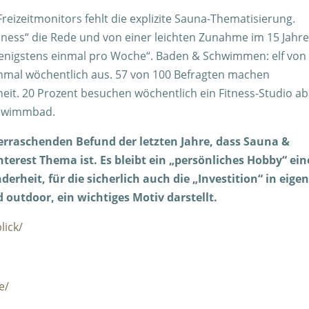
reizeitmonitors fehlt die explizite Sauna-Thematisierung.
ness“ die Rede und von einer leichten Zunahme im 15 Jahre
„wenigstens einmal pro Woche“. Baden & Schwimmen: elf von
inmal wöchentlich aus. 57 von 100 Befragten machen
eit. 20 Prozent besuchen wöchentlich ein Fitness-Studio ab
chwimmbad.
erraschenden Befund der letzten Jahre, dass Sauna &
terest Thema ist. Es bleibt ein „persönliches Hobby“ ein
erheit, für die sicherlich auch die „Investition“ in eige
 outdoor, ein wichtiges Motiv darstellt.
lick/
e/