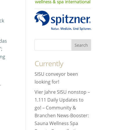
ck
 das
“;
ung
Currently
SISU conveyor been
looking for!
-
Vier Jahre SISU nonstop –
1.111 Daily Updates to
go! – Community &
Branchen News-Booster:
Sauna Wellness Spa