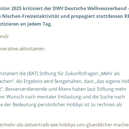
tor 2025 kritisiert der DWV Deutsche Wellnessverband 
 Nischen-Freizeitaktivität und propagiert stattdessen R
ktizieren an jedem Tag.
and/
nerative-aktivitaeten
statiert die (BAT) Stiftung für Zukunftsfragen „Mehr als
achen“. Als Ergebnis wird festgehalten, dass „das eigene H
st“. Besserverdienende und Ältere haben laut Stiftung mehr
„Der Wunsch nach mentaler Entlastung und die Suche nach
hme der Bedeutung persönlicher Hobbys ist zu rechnen als
e/mehr-als-zeitvertreib-wie-hobbys-uns-gluecklicher-mache