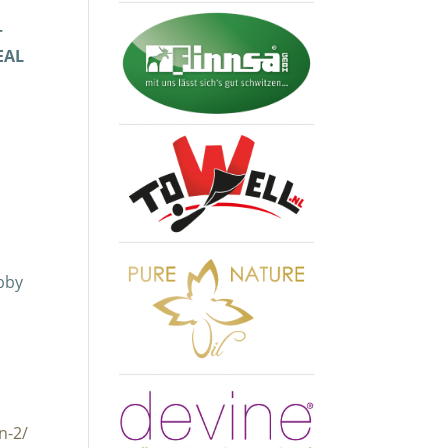
–
EAL
obby
n-2/