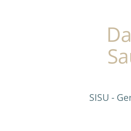
Da
Sa
SISU - G