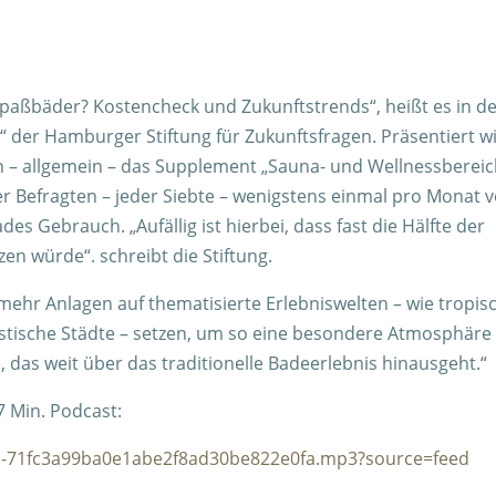
paßbäder? Kostencheck und Zukunftstrends“, heißt es in d
 der Hamburger Stiftung für Zukunftsfragen. Präsentiert w
ch – allgemein – das Supplement „Sauna- und Wellnessbereic
r Befragten – jeder Siebte – wenigstens einmal pro Monat 
 Gebrauch. „Aufällig ist hierbei, dass fast die Hälfte der
en würde“. schreibt die Stiftung.
ehr Anlagen auf thematisierte Erlebniswelten – wie tropis
uristische Städte – setzen, um so eine besondere Atmosphäre
 das weit über das traditionelle Badeerlebnis hinausgeht.“
7 Min. Podcast:
-m-71fc3a99ba0e1abe2f8ad30be822e0fa.mp3?source=feed