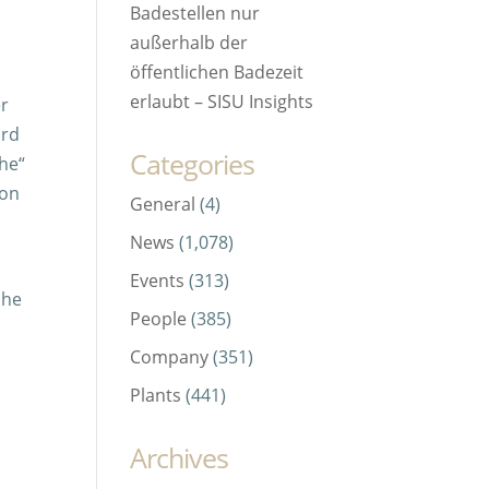
Badestellen nur
außerhalb der
öffentlichen Badezeit
erlaubt – SISU Insights
er
ird
Categories
he“
von
General
(4)
News
(1,078)
Events
(313)
che
People
(385)
Company
(351)
Plants
(441)
Archives