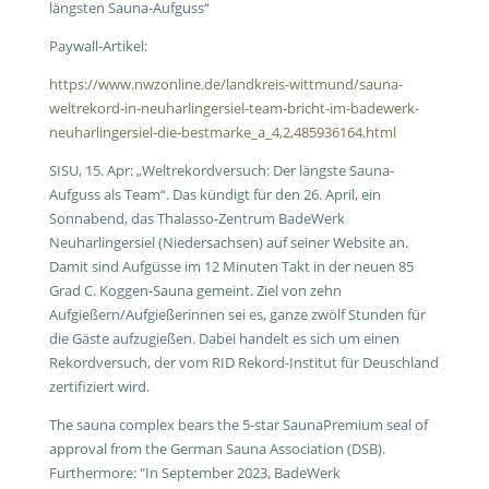
längsten Sauna-Aufguss“
Paywall-Artikel:
https://www.nwzonline.de/landkreis-wittmund/sauna-
weltrekord-in-neuharlingersiel-team-bricht-im-badewerk-
neuharlingersiel-die-bestmarke_a_4,2,485936164.html
SISU, 15. Apr: „Weltrekordversuch: Der längste Sauna-
Aufguss als Team“. Das kündigt für den 26. April, ein
Sonnabend, das Thalasso-Zentrum BadeWerk
Neuharlingersiel (Niedersachsen) auf seiner Website an.
Damit sind Aufgüsse im 12 Minuten Takt in der neuen 85
Grad C. Koggen-Sauna gemeint. Ziel von zehn
Aufgießern/Aufgießerinnen sei es, ganze zwölf Stunden für
die Gäste aufzugießen. Dabei handelt es sich um einen
Rekordversuch, der vom RID Rekord-Institut für Deuschland
zertifiziert wird.
The sauna complex bears the 5-star SaunaPremium seal of
approval from the German Sauna Association (DSB).
Furthermore: "In September 2023, BadeWerk