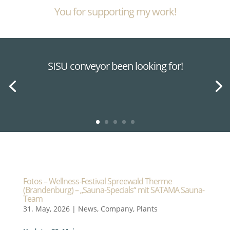
You for supporting my work!
SISU conveyor been looking for!
Fotos – Wellness-Festival Spreewald Therme
(Brandenburg) – „Sauna-Specials“ mit SATAMA Sauna-
Team
31. May, 2026
|
News
,
Company
,
Plants