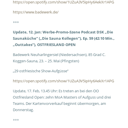
https://open.spotify.com/show/1UZuA3V5ipHy6AekXr1APG
https://www.badewerk.de/
+++
Update, 12. Jan: Werbe-Promo-Szene Podcast DSK „Die
Saunaküche“ („Die Sauna Kollegen“), Ep. 59 (42:10 Min.,
„Outtakes“), OSTFRIESLAND OPEN
Badewerk Neuharlingersiel (Niedersachsen), 85 Grad C.
Koggen-Sauna, 23. – 25. Mai (Pfingsten)
„29 ostfriesische Show-Aufgüsse“
https://open.spotify.com/show/1UZuA3V5ipHy6AekXr1APG
Update, 17. Feb, 13.45 Uhr: Es treten an bei den OO
Ostfriesland Open: zehn MoA Masters of Aufguss und drei
Teams. Der Kartenvorverkauf beginnt übermorgen, am
Donnerstag.
+++