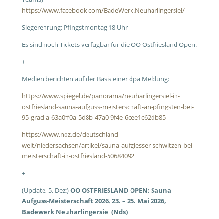
https://www.facebook.com/BadeWerk.Neuharlingersiel/
Siegerehrung: Pfingstmontag 18 Uhr
Es sind noch Tickets verfügbar für die OO Ostfriesland Open.
+
Medien berichten auf der Basis einer dpa Meldung:
https://www.spiegel.de/panorama/neuharlingersiel-in-
ostfriesland-sauna-aufguss-meisterschaft-an-pfingsten-bei-
95-grad-a-63a0ff0a-5d8b-47a0-9f4e-6cee1c62db85
https://www.noz.de/deutschland-
welt/niedersachsen/artikel/sauna-aufgiesser-schwitzen-bei-
meisterschaft-in-ostfriesland-50684092
+
(Update, 5. Dez:)
OO OSTFRIESLAND OPEN: Sauna
Aufguss-Meisterschaft 2026, 23. – 25. Mai 2026,
Badewerk Neuharlingersiel (Nds)