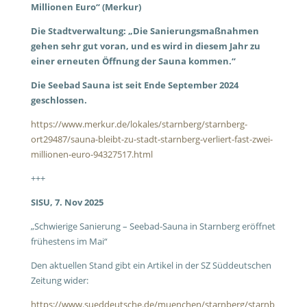
Millionen Euro“ (Merkur)
Die Stadtverwaltung: „Die Sanierungsmaßnahmen
gehen sehr gut voran, und es wird in diesem Jahr zu
einer erneuten Öffnung der Sauna kommen.“
Die Seebad Sauna ist seit Ende September 2024
geschlossen.
https://www.merkur.de/lokales/starnberg/starnberg-
ort29487/sauna-bleibt-zu-stadt-starnberg-verliert-fast-zwei-
millionen-euro-94327517.html
+++
SISU, 7. Nov 2025
„Schwierige Sanierung –
Seebad-Sauna in Starnberg eröffnet
frühestens im Mai“
Den aktuellen Stand gibt ein Artikel in der SZ Süddeutschen
Zeitung wider:
https://www.sueddeutsche.de/muenchen/starnberg/starnb