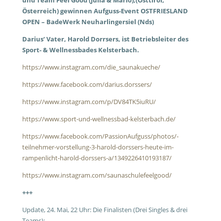
und Team Feel Good (Julia & Mario),(Osttirol,
Österreich) gewinnen Aufguss-Event OSTFRIESLAND
OPEN – BadeWerk Neuharlingersiel (Nds)
Darius‘ Vater, Harold Dorrsers, ist Betriebsleiter des
Sport- & Wellnessbades Kelsterbach.
https://www.instagram.com/die_saunakueche/
https://www.facebook.com/darius.dorssers/
https://www.instagram.com/p/DV84TK5iuRU/
https://www.sport-und-wellnessbad-kelsterbach.de/
https://www.facebook.com/PassionAufguss/photos/-
teilnehmer-vorstellung-3-harold-dorssers-heute-im-
rampenlicht-harold-dorssers-a/1349226410193187/
https://www.instagram.com/saunaschulefeelgood/
+++
Update, 24. Mai, 22 Uhr: Die Finalisten (Drei Singles & drei
Teams):