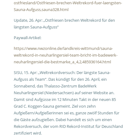
ostfriesland/Ostfriesen-brechen-Weltrekord-fuer-laengsten-
Sauna-Aufguss,sauna328.html
Update, 26. Apr: „Ostfriesen brechen Weltrekord für den
längsten Sauna-Aufguss“
Paywall-Artikel:
https://www.nwzonline.de/landkreis-wittmund/sauna-
weltrekord-in-neuharlingersiel-team-bricht-im-badewerk-
neuharlingersiel-die-bestmarke_a_4,2,485936164.html
SISU, 15. Apr: „Weltrekordversuch: Der längste Sauna-
Aufguss als Team“. Das kündigt für den 26. April, ein
Sonnabend, das Thalasso-Zentrum BadeWerk
Neuharlingersiel (Niedersachsen) auf seiner Website an.
Damit sind Aufgüsse im 12 Minuten Takt in der neuen 85
Grad C. Koggen-Sauna gemeint. Ziel von zehn
Aufgießern/Aufgießerinnen sei es, ganze zwölf Stunden für
die Gäste aufzugießen. Dabei handelt es sich um einen
Rekordversuch, der vom RID Rekord-Institut für Deuschland
zertifiziert wird.