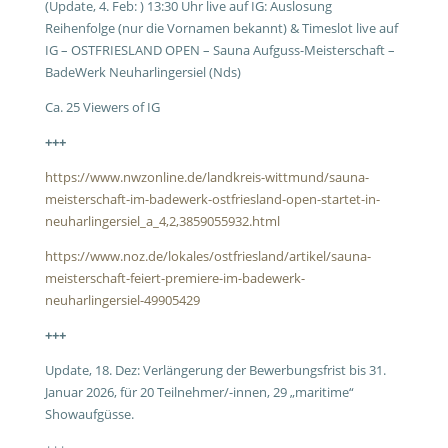
(Update, 4. Feb: ) 13:30 Uhr live auf IG: Auslosung
Reihenfolge (nur die Vornamen bekannt) & Timeslot live auf
IG – OSTFRIESLAND OPEN – Sauna Aufguss-Meisterschaft –
BadeWerk Neuharlingersiel (Nds)
Ca. 25 Viewers of IG
+++
https://www.nwzonline.de/landkreis-wittmund/sauna-
meisterschaft-im-badewerk-ostfriesland-open-startet-in-
neuharlingersiel_a_4,2,3859055932.html
https://www.noz.de/lokales/ostfriesland/artikel/sauna-
meisterschaft-feiert-premiere-im-badewerk-
neuharlingersiel-49905429
+++
Update, 18. Dez: Verlängerung der Bewerbungsfrist bis 31.
Januar 2026, für 20 Teilnehmer/-innen, 29 „maritime“
Showaufgüsse.