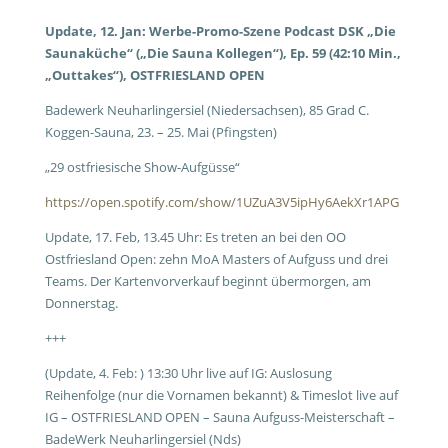
Update, 12. Jan: Werbe-Promo-Szene Podcast DSK „Die
Saunaküche“ („Die Sauna Kollegen“), Ep. 59 (42:10 Min.,
„Outtakes“), OSTFRIESLAND OPEN
Badewerk Neuharlingersiel (Niedersachsen), 85 Grad C.
Koggen-Sauna, 23. – 25. Mai (Pfingsten)
„29 ostfriesische Show-Aufgüsse“
https://open.spotify.com/show/1UZuA3V5ipHy6AekXr1APG
Update, 17. Feb, 13.45 Uhr: Es treten an bei den OO
Ostfriesland Open: zehn MoA Masters of Aufguss und drei
Teams. Der Kartenvorverkauf beginnt übermorgen, am
Donnerstag.
+++
(Update, 4. Feb: ) 13:30 Uhr live auf IG: Auslosung
Reihenfolge (nur die Vornamen bekannt) & Timeslot live auf
IG – OSTFRIESLAND OPEN – Sauna Aufguss-Meisterschaft –
BadeWerk Neuharlingersiel (Nds)