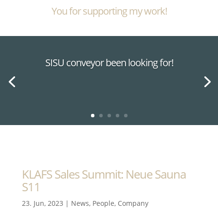
You for supporting my work!
SISU conveyor been looking for!
KLAFS Sales Summit: Neue Sauna
S11
23. Jun, 2023
|
News
,
People
,
Company