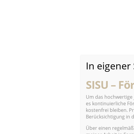
+++ SISU News-Booster of the Day: Am 4.
durchbrochen von 1.100 SISU Daily Upda
Mai 2022.
+++ Am 31. Dezember 2025 wurden laut W
unterschiedlicher Länge im Archiv von SI
2025 verzeichnete Word Press knapp 13.000 
In eigener
+++ SISU, 4. Mrz: Aktuelle Meldungen aus 
SISU Daily News.
SISU – Fö
+++ SISU, 2. Feb: Aktuelle Meldungen aus
News.
Um das hochwertige j
es kontinuierliche F
Ende Juli 2025 wurden laut WordPress Zäh
kostenfrei bleiben. 
Berücksichtigung in d
faktenbasierten journalistischen Qualität
News mit Mehrwert in ihrer größtmögliche
Über einen regelmäßi
nur SISU Daily Update mit seinem „neutra