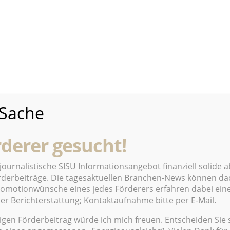
 Juli, wurde – laut WordPress Statistik – die Schallmaue
tes to go! Der erste SISU News-Booster datiert vom 12.
ordPress Zählung 982 aktuelle Branchen Posts/Booster
SU gezählt. Das kann niemand bieten!
individuelle Visitors auf dieser special interest Website.
 Sache
den Segmenten Freizeit & Gesellschaft ergänzen ab sofort d
rderer gesucht!
 dem Segment Gesundheit ergänzen ab sofort die SISU Daily
ournalistische SISU Informationsangebot finanziell solide 
örderbeiträge. Die tagesaktuellen Branchen-News können da
lung 870 Posts im Archiv von SISU gezählt! Und das in einer
Promotionwünsche eines jedes Förderers erfahren dabei ei
er Berichterstattung; Kontaktaufnahme bitte per E-Mail.
, die sich deutlich abhebt vom Üblichen. Aktuelle Branchen-
n Vielfalt. Eine Meta-Fundgrube mit Benefit, so ewas kann
gen Förderbeitrag würde ich mich freuen. Entscheiden Sie 
len“ Agenda-Setting bieten!