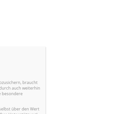
r
Neues?
TOP: Aktuelle Fotos –
Aufgussplan – Start
Deutsche Qualifikation
Aufguss World Cup
Freestyle – Battle of
Gladiators – Loma-Sauna
Nettebad Osnabrück
ie
(Niedersachsen) – 100
Jahre Moskaubad
Upcoming: MCC Slovakia
abzusichern, braucht
& Switzerland – Modern
durch auch weiterhin
Classic Cup
ne besondere
Drohnenflüge über
Saunaanlagen,
selbst über den Wert