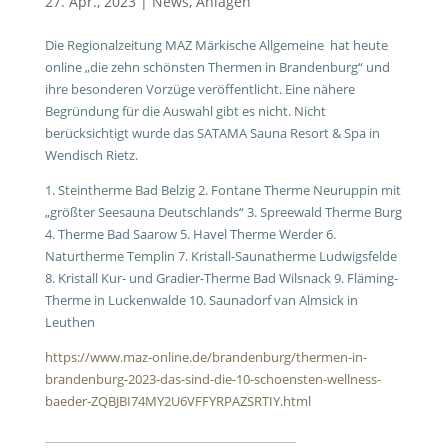
27. Apr., 2023
|
News
,
Anlagen
Die Regionalzeitung MAZ Märkische Allgemeine hat heute
online „die zehn schönsten Thermen in Brandenburg“ und
ihre besonderen Vorzüge veröffentlicht. Eine nähere
Begründung für die Auswahl gibt es nicht. Nicht
berücksichtigt wurde das SATAMA Sauna Resort & Spa in
Wendisch Rietz.
1. Steintherme Bad Belzig 2. Fontane Therme Neuruppin mit
„größter Seesauna Deutschlands“ 3. Spreewald Therme Burg
4. Therme Bad Saarow 5. Havel Therme Werder 6.
Naturtherme Templin 7. Kristall-Saunatherme Ludwigsfelde
8. Kristall Kur- und Gradier-Therme Bad Wilsnack 9. Fläming-
Therme in Luckenwalde 10. Saunadorf van Almsick in
Leuthen
https://www.maz-online.de/brandenburg/thermen-in-
brandenburg-2023-das-sind-die-10-schoensten-wellness-
baeder-ZQBJBI74MY2U6VFFYRPAZSRTIY.html