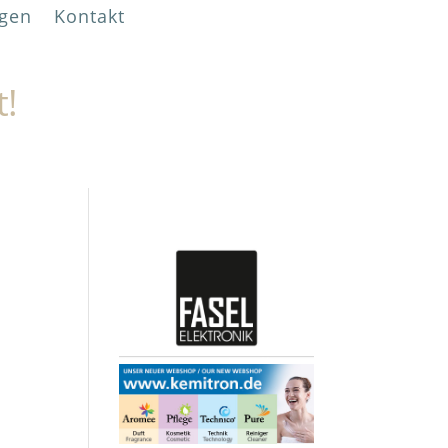
gen
Kontakt
t!