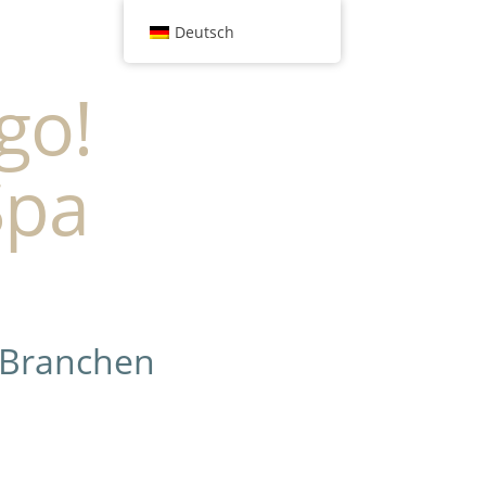
Deutsch
go!
Spa
 Branchen