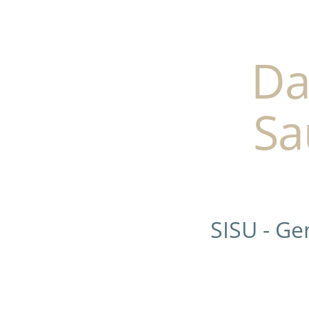
Da
Sa
SISU - G