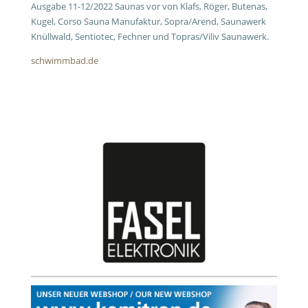
Ausgabe 11-12/2022 Saunas vor von Klafs, Röger, Butenas,
Kugel, Corso Sauna Manufaktur, Sopra/Arend, Saunawerk
Knüllwald, Sentiotec, Fechner und Topras/Viliv Saunawerk.
schwimmbad.de