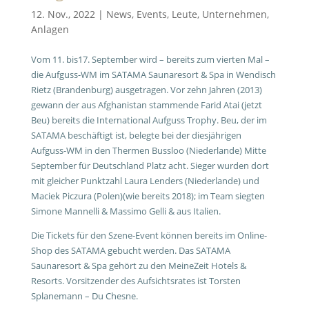
12. Nov., 2022
|
News
,
Events
,
Leute
,
Unternehmen
,
Anlagen
Vom 11. bis17. September wird – bereits zum vierten Mal –
die Aufguss-WM im SATAMA Saunaresort & Spa in Wendisch
Rietz (Brandenburg) ausgetragen. Vor zehn Jahren (2013)
gewann der aus Afghanistan stammende Farid Atai (jetzt
Beu) bereits die International Aufguss Trophy. Beu, der im
SATAMA beschäftigt ist, belegte bei der diesjährigen
Aufguss-WM in den Thermen Bussloo (Niederlande) Mitte
September für Deutschland Platz acht. Sieger wurden dort
mit gleicher Punktzahl Laura Lenders (Niederlande) und
Maciek Piczura (Polen)(wie bereits 2018); im Team siegten
Simone Mannelli & Massimo Gelli & aus Italien.
Die Tickets für den Szene-Event können bereits im Online-
Shop des SATAMA gebucht werden. Das SATAMA
Saunaresort & Spa gehört zu den MeineZeit Hotels &
Resorts. Vorsitzender des Aufsichtsrates ist Torsten
Splanemann – Du Chesne.