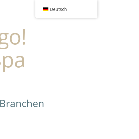
Deutsch
go!
Spa
 Branchen