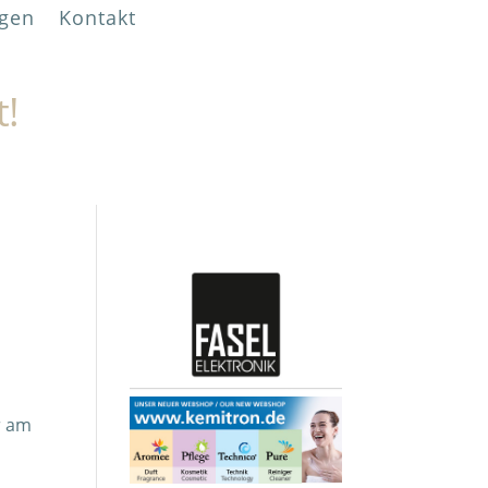
gen
Kontakt
t!
r am