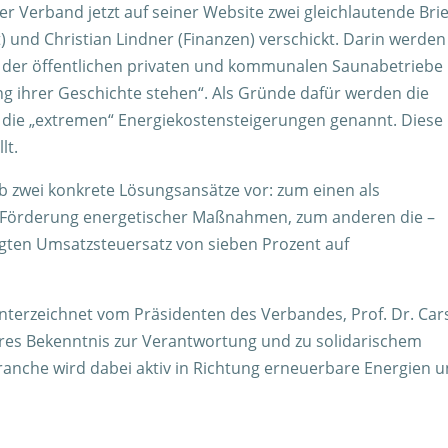
er Verband jetzt auf seiner Website zwei gleichlautende Bri
) und Christian Lindner (Finanzen) verschickt. Darin werden
ng der öffentlichen privaten und kommunalen Saunabetriebe
ng ihrer Geschichte stehen“. Als Gründe dafür werden die
ie „extremen“ Energiekostensteigerungen genannt. Diese
lt.
 zwei konkrete Lösungsansätze vor: zum einen als
che Förderung energetischer Maßnahmen, zum anderen die –
igten Umsatzsteuersatz von sieben Prozent auf
 unterzeichnet vom Präsidenten des Verbandes, Prof. Dr. Car
ares Bekenntnis zur Verantwortung und zu solidarischem
branche wird dabei aktiv in Richtung erneuerbare Energien 