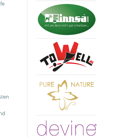
efe
sten
und