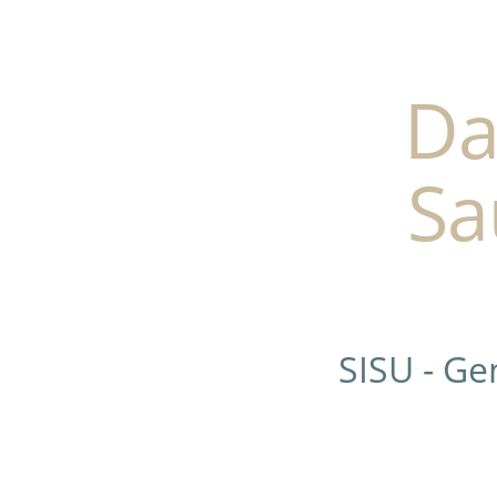
Da
Sa
SISU - G