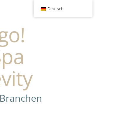
Deutsch
go!
Spa
vity
 Branchen