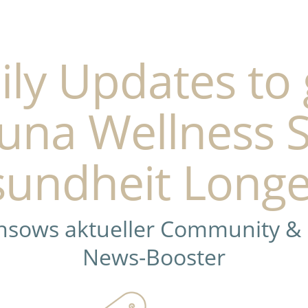
ily Updates to 
una Wellness 
undheit Longe
ensows aktueller Community &
News-Booster