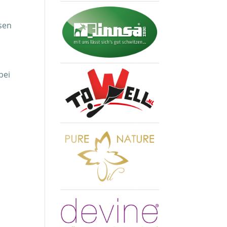
sen
bei