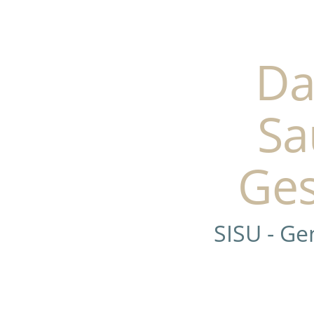
Da
Sa
Ges
SISU - G