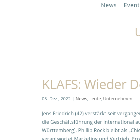
News
Event
U
KLAFS: Wieder D
05. Dez., 2022
|
News
,
Leute
,
Unternehmen
Jens Friedrich (42) verstärkt seit vergang
die Geschäftsführung der international a
Württemberg). Phillip Rock bleibt als „Ch
verantwortet Marketing und Vertrieb, Pr