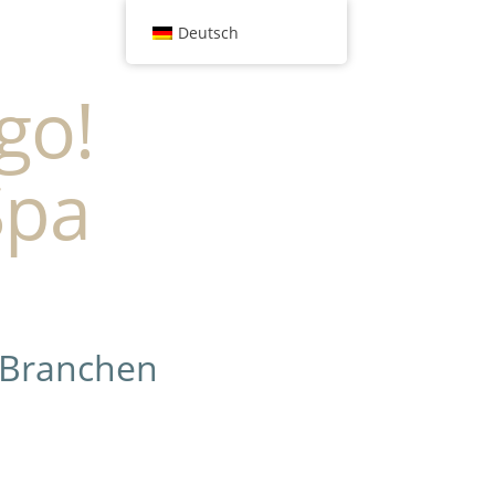
Deutsch
go!
Spa
 Branchen