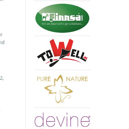
er
und
2,
t