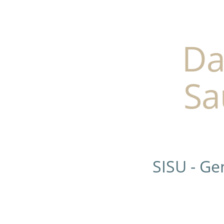
Da
Sa
SISU - G