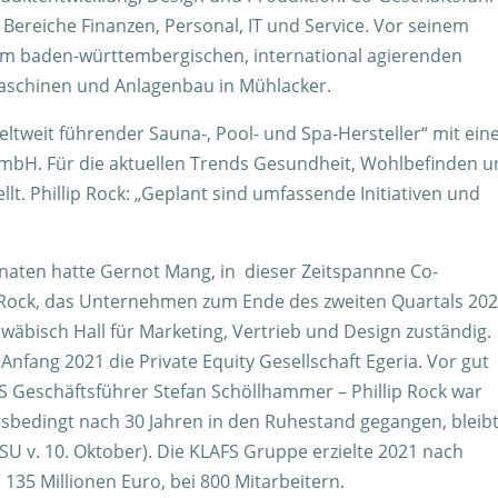
ereiche Finanzen, Personal, IT und Service. Vor seinem
eim baden-württembergischen, international agierenden
schinen und Anlagenbau in Mühlacker.
weltweit führender Sauna-, Pool- und Spa-Hersteller“ mit ein
 GmbH. Für die aktuellen Trends Gesundheit, Wohlbefinden 
llt. Phillip Rock: „Geplant sind umfassende Initiativen und
aten hatte Gernot Mang, in dieser Zeitspannne Co-
 Rock, das Unternehmen zum Ende des zweiten Quartals 202
wäbisch Hall für Marketing, Vertrieb und Design zuständig.
 Anfang 2021 die Private Equity Gesellschaft Egeria. Vor gut
S Geschäftsführer Stefan Schöllhammer – Phillip Rock war
rsbedingt nach 30 Jahren in den Ruhestand gegangen, bleib
U v. 10. Oktober). Die KLAFS Gruppe erzielte 2021 nach
35 Millionen Euro, bei 800 Mitarbeitern.