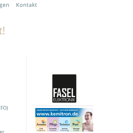
gen
Kontakt
t!
CFO)
er