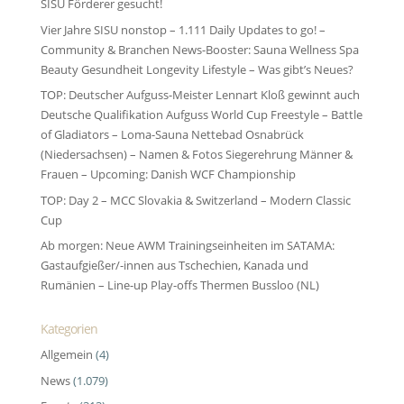
SISU Förderer gesucht!
Vier Jahre SISU nonstop – 1.111 Daily Updates to go! –
Community & Branchen News-Booster: Sauna Wellness Spa
Beauty Gesundheit Longevity Lifestyle – Was gibt’s Neues?
TOP: Deutscher Aufguss-Meister Lennart Kloß gewinnt auch
Deutsche Qualifikation Aufguss World Cup Freestyle – Battle
of Gladiators – Loma-Sauna Nettebad Osnabrück
(Niedersachsen) – Namen & Fotos Siegerehrung Männer &
Frauen – Upcoming: Danish WCF Championship
TOP: Day 2 – MCC Slovakia & Switzerland – Modern Classic
Cup
Ab morgen: Neue AWM Trainingseinheiten im SATAMA:
Gastaufgießer/-innen aus Tschechien, Kanada und
Rumänien – Line-up Play-offs Thermen Bussloo (NL)
Kategorien
Allgemein
(4)
News
(1.079)