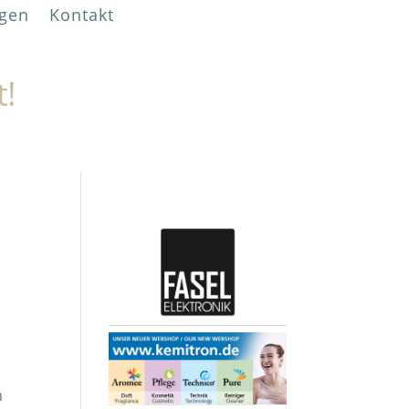
gen
Kontakt
t!
m