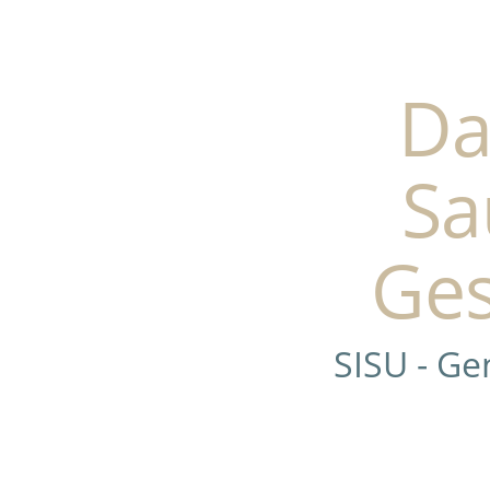
Da
Sa
Ges
SISU - G