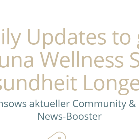
ily Updates to 
una Wellness 
undheit Longe
ensows aktueller Community &
News-Booster