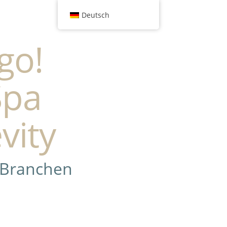
Deutsch
go!
Spa
vity
 Branchen