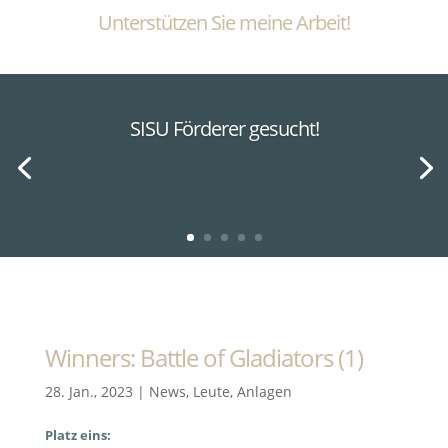
Unterstützen Sie meine Arbeit!
SISU Förderer gesucht!
Winners: Battle of Gladiators (1)
28. Jan., 2023
|
News
,
Leute
,
Anlagen
Platz eins: