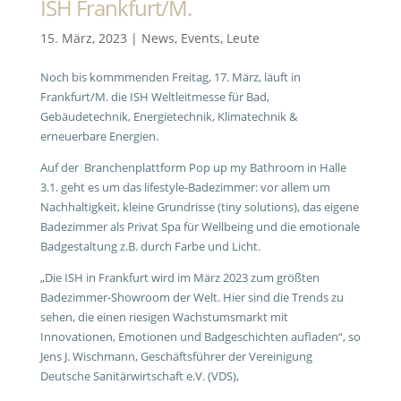
ISH Frankfurt/M.
15. März, 2023
|
News
,
Events
,
Leute
Noch bis kommmenden Freitag, 17. März, läuft in
Frankfurt/M. die ISH Weltleitmesse für Bad,
Gebäudetechnik, Energietechnik, Klimatechnik &
erneuerbare Energien.
Auf der Branchenplattform Pop up my Bathroom in Halle
3.1. geht es um das lifestyle-Badezimmer: vor allem um
Nachhaltigkeit, kleine Grundrisse (tiny solutions), das eigene
Badezimmer als Privat Spa für Wellbeing und die emotionale
Badgestaltung z.B. durch Farbe und Licht.
„Die ISH in Frankfurt wird im März 2023 zum größten
Badezimmer-Showroom der Welt. Hier sind die Trends zu
sehen, die einen riesigen Wachstumsmarkt mit
Innovationen, Emotionen und Badgeschichten aufladen“, so
Jens J. Wischmann, Geschäftsführer der Vereinigung
Deutsche Sanitärwirtschaft e.V. (VDS),