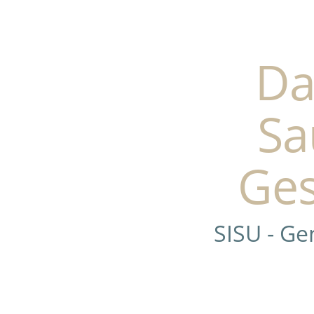
Da
Sa
Ges
SISU - G