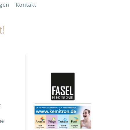
gen
Kontakt
t!
t
me