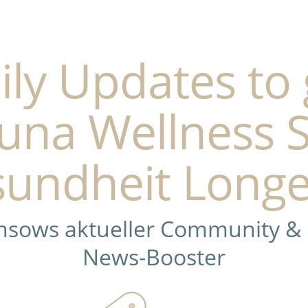
ily Updates to 
una Wellness 
undheit Longe
ensows aktueller Community &
News-Booster