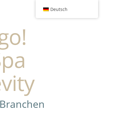
Deutsch
go!
Spa
vity
 Branchen