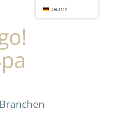
Deutsch
go!
Spa
 Branchen