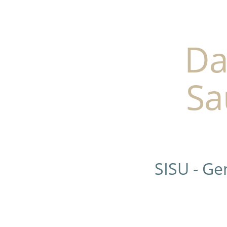
Da
Sa
SISU - G