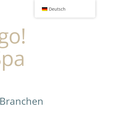
Deutsch
go!
Spa
 Branchen