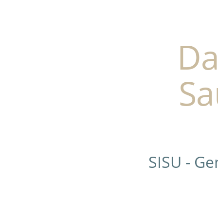
Da
Sa
SISU - G