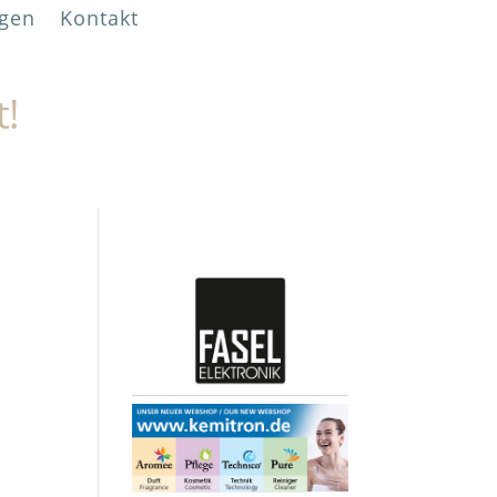
gen
Kontakt
t!