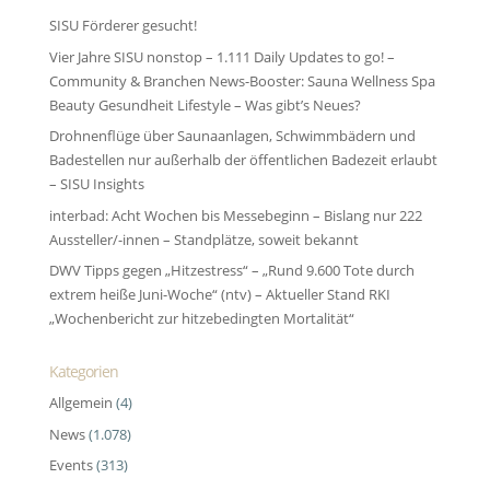
SISU Förderer gesucht!
Vier Jahre SISU nonstop – 1.111 Daily Updates to go! –
Community & Branchen News-Booster: Sauna Wellness Spa
Beauty Gesundheit Lifestyle – Was gibt’s Neues?
Drohnenflüge über Saunaanlagen, Schwimmbädern und
Badestellen nur außerhalb der öffentlichen Badezeit erlaubt
– SISU Insights
interbad: Acht Wochen bis Messebeginn – Bislang nur 222
Aussteller/-innen – Standplätze, soweit bekannt
DWV Tipps gegen „Hitzestress“ – „Rund 9.600 Tote durch
extrem heiße Juni-Woche“ (ntv) – Aktueller Stand RKI
„Wochenbericht zur hitze­bedingten Morta­lität“
Kategorien
Allgemein
(4)
News
(1.078)
Events
(313)