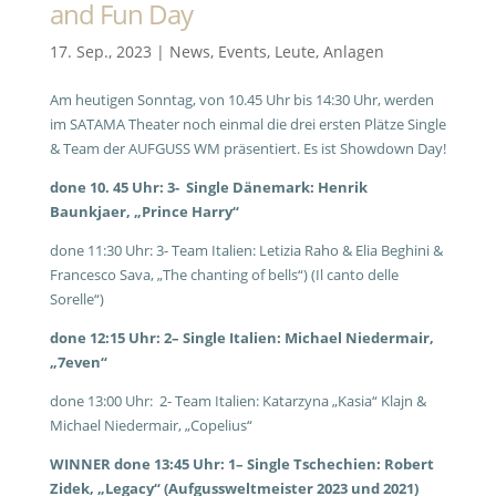
and Fun Day
17. Sep., 2023
|
News
,
Events
,
Leute
,
Anlagen
Am heutigen Sonntag, von 10.45 Uhr bis 14:30 Uhr, werden
im SATAMA Theater noch einmal die drei ersten Plätze Single
& Team der AUFGUSS WM präsentiert. Es ist Showdown Day!
done 10. 45 Uhr: 3- Single Dänemark: Henrik
Baunkjaer, „Prince Harry“
done 11:30 Uhr: 3- Team Italien: Letizia Raho & Elia Beghini &
Francesco Sava, „The chanting of bells“) (Il canto delle
Sorelle“)
done 12:15 Uhr: 2– Single Italien: Michael Niedermair,
„7even“
done 13:00 Uhr: 2- Team Italien: Katarzyna „Kasia“ Klajn &
Michael Niedermair, „Copelius“
WINNER done 13:45 Uhr: 1– Single Tschechien: Robert
Zidek, „Legacy“ (Aufgussweltmeister 2023 und 2021)