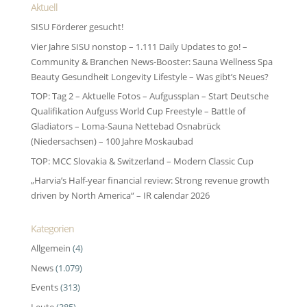
Aktuell
SISU Förderer gesucht!
Vier Jahre SISU nonstop – 1.111 Daily Updates to go! –
Community & Branchen News-Booster: Sauna Wellness Spa
Beauty Gesundheit Longevity Lifestyle – Was gibt’s Neues?
TOP: Tag 2 – Aktuelle Fotos – Aufgussplan – Start Deutsche
Qualifikation Aufguss World Cup Freestyle – Battle of
Gladiators – Loma-Sauna Nettebad Osnabrück
(Niedersachsen) – 100 Jahre Moskaubad
TOP: MCC Slovakia & Switzerland – Modern Classic Cup
„Harvia’s Half-year financial review: Strong revenue growth
driven by North America“ – IR calendar 2026
Kategorien
Allgemein
(4)
News
(1.079)
Events
(313)
Leute
(385)