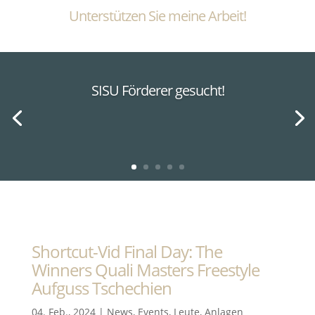
Unterstützen Sie meine Arbeit!
SISU Förderer gesucht!
Shortcut-Vid Final Day: The
Winners Quali Masters Freestyle
Aufguss Tschechien
04. Feb., 2024
|
News
,
Events
,
Leute
,
Anlagen