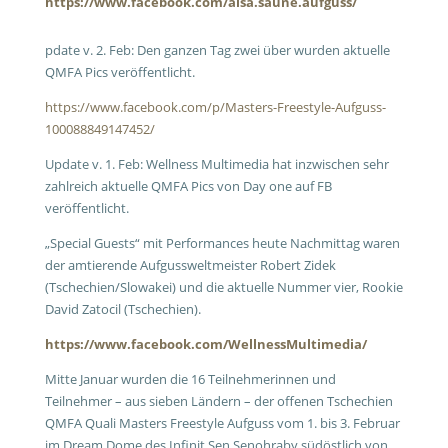
https://www.facebook.com/aisa.saune.aufguss/
pdate v. 2. Feb: Den ganzen Tag zwei über wurden aktuelle
QMFA Pics veröffentlicht.
https://www.facebook.com/p/Masters-Freestyle-Aufguss-
100088849147452/
Update v. 1. Feb: Wellness Multimedia hat inzwischen sehr
zahlreich aktuelle QMFA Pics von Day one auf FB
veröffentlicht.
„Special Guests“ mit Performances heute Nachmittag waren
der amtierende Aufgussweltmeister Robert Zidek
(Tschechien/Slowakei) und die aktuelle Nummer vier, Rookie
David Zatocil (Tschechien).
https://www.facebook.com/WellnessMultimedia/
Mitte Januar wurden die 16 Teilnehmerinnen und
Teilnehmer – aus sieben Ländern – der offenen Tschechien
QMFA Quali Masters Freestyle Aufguss vom 1. bis 3. Februar
im Dream Dome des Infinit Sen Senohraby südöstlich von