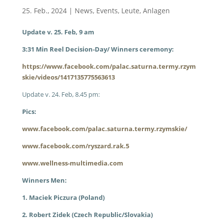
25. Feb., 2024
|
News
,
Events
,
Leute
,
Anlagen
Update v. 25. Feb, 9 am
3:31 Min Reel Decision-Day/ Winners ceremony:
https://www.facebook.com/palac.saturna.termy.rzym
skie/videos/1417135775563613
Update v. 24. Feb, 8.45 pm:
Pics:
www.facebook.com/palac.saturna.termy.rzymskie/
www.facebook.com/ryszard.rak.5
www.wellness-multimedia.com
Winners Men:
1. Maciek Piczura (Poland)
2. Robert Zidek (Czech Republic/Slovakia)