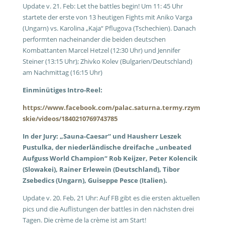
Update v. 21. Feb: Let the battles begin! Um 11: 45 Uhr
startete der erste von 13 heutigen Fights mit Aniko Varga
(Ungarn) vs. Karolina „Kaja“ Pflugova (Tschechien). Danach
performten nacheinander die beiden deutschen
Kombattanten Marcel Hetzel (12:30 Uhr) und Jennifer
Steiner (13:15 Uhr); Zhivko Kolev (Bulgarien/Deutschland)
am Nachmittag (16:15 Uhr)
Einminütiges Intro-Reel:
https://www.facebook.com/palac.saturna.termy.rzym
skie/videos/1840210769743785
In der Jury: „Sauna-Caesar“ und Hausherr Leszek
Pustulka, der niederländische dreifache „unbeated
Aufguss World Champion“ Rob Keijzer, Peter Kolencik
(Slowakei), Rainer Erlewein (Deutschland), Tibor
Zsebedics (Ungarn), Guiseppe Pesce (Italien).
Update v. 20. Feb, 21 Uhr: Auf FB gibt es die ersten aktuellen
pics und die Auflistungen der battles in den nächsten drei
Tagen. Die crème de la crème ist am Start!