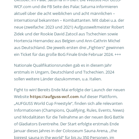
WCF.com und die FB Seite des Palac Saturna informieren
aktuell über die acht weiblichen und acht männlichen –
international bekannten – Kombattanten. Mit dabei u.a. der
neue (zweifache: 2023 und 2021) Aufgussweltmeister Robert
Zidek und der Rookie David Zatocil aus Tschechien sowie
Hortencia Hernandez aus Belgien und Ann-Cathrin Michel
aus Deutschland. Die jeweils ersten drei „Fighters“ gewinnen
ein Ticket für das große BoG Finale Ende Februar 2024. +++
Nationale Qualifikationsrunden gab es in diesem Jahr
erstmals in Ungarn, Deutschland und Tschechien. 2024
sollen weitere Länder dazukommen, u.a. Italien.
Fight to win! Bereits Ende Mai erfolgte der Launch der neuen
Website
https://aufguss-wcf.com
Auf dieser Plattform,
„AUFGUSS World Cup Freestyle“, finden sich alle relevanten
Informationen (Champions, Qualifying, Rules, Events, News)
und Modalitäten für die Teilnahme an der neuen BoG Battle
of Gladiators Eventreihe. Der Start erfolgte erstmals Ende
Januar dieses Jahres in der Colosseum Sauna Arena, „the
biggest sauna in the world“ für bis zu 350 Personen, im