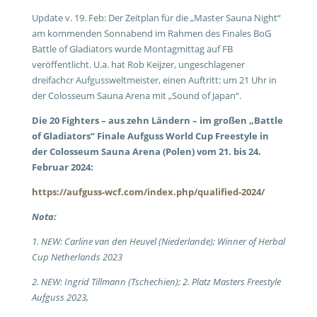
Update v. 19. Feb: Der Zeitplan für die „Master Sauna Night“
am kommenden Sonnabend im Rahmen des Finales BoG
Battle of Gladiators wurde Montagmittag auf FB
veröffentlicht. U.a. hat Rob Keijzer, ungeschlagener
dreifachcr Aufgussweltmeister, einen Auftritt: um 21 Uhr in
der Colosseum Sauna Arena mit „Sound of Japan“.
Die 20 Fighters – aus zehn Ländern – im großen „Battle
of Gladiators“ Finale Aufguss World Cup Freestyle in
der Colosseum Sauna Arena (Polen) vom 21. bis 24.
Februar 2024:
https://aufguss-wcf.com/index.php/qualified-2024/
Nota:
1. NEW: Carline van den Heuvel (Niederlande); Winner of Herbal
Cup Netherlands 2023
2. NEW: Ingrid Tillmann (Tschechien); 2. Platz Masters Freestyle
Aufguss 2023,