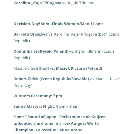
Karolina „Kaja“ Pflugova
vs. Ingrid Tillmann
Decision-Day! Semi-Finals Women/Men 11 am:
Barbora Broszova
vs. Karolina „Kaja“ Pflugova (both Czech
Republic)
Dominika Szoltysek (Poland)
vs. Ingrid Tillmann (Czech
Republic)
Massimo Gelli (Italy) vs
. Maciek Piczura (Poland)
Robert Zidek (Czech Republic/Slovakia)
vs. Marcel Hetzel
(Germany)
Winners Ceremony: 7 pm
Sauna Masters Night: 8 pm – 3 am
9 pm: “ Sound of Japan“ Performance ob Keijzer,
unbeated third time in a row Aufguss World
Champion, Colosseum Sauna Arena