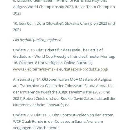
9. Massimo Gelli (Italien); Winner of Farris Bad Play-offs
Aufguss World Championship 2023, Italian Team Champion
2023
10. Jean Colin Dora (Slowakei); Slovakia Champion 2023 und
2021
Elia Beghini (Italien); replaced
Update v. 16. Okt: Tickets für das Finale The Battle of
Gladiators – World Cup Freestyle II sind seit heute, Montag,
16. Oktober, 8 Uhr verfügbar. Online-Buchung:
www.sklep.termyrzymskie.eu/kategoria-produktu/bog/
Am Samstag, 14. Oktober, waren MoA Masters of Aufguss
aus Tschechien zu Gast in der Colosseum Sauna Arena. U.a.
der amtierende zweifache Aufgussweltmeister (2023 und
2021) Robert Zidek und der Rookie David Zatocil, aktuell die
Nummer vier beim Showaufguss.
Update v. 9. Okt, 11:30 Uhr: Shortcut-Video von der letzten
WCF Quali-Runde in der Colosseum Sauna Arena am
vergangenen Wochenende: