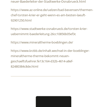
neuer-Baederleiter-der-Stadtwerke-Osnabrueck.html
https://www.az-online.de/uelzen/bad-bevensen/thermen-
chef-torsten-krier-er-geht-wenn-es-am-besten-laeuft-
92901250.html
https://www.stadtwerke-osnabrueck.de/torsten-krier-
uebernimmt-baederleitung-26cc10856b05ef3c
https://www.mineraltherme-boeblingen.de/
https://www.krzbb.de/inhalt.wechsel-in-der-boeblinger-
mineraltherme-therme-bekommt-neuen-
geschaeftsfuehrer.fe13c164-d32b-4614-a8ef-
82480384c8de.html