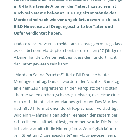
in U-Haft sitzende Albaner der Täter. Inzwischen ist
auch sein Name bekannt. Die Begleitumstände des
Mordes sind nach wie vor ungeklärt, obwohl sich laut
BILD Hinweise auf Drogengeschäfte bei Täter und
Opfer verdichtet haben.
Update v. 28. Nov: BILD meldet am Dienstagvormittag, dass
es sich bei dem Mordopfer ebenfalls um einen (27-jährigen)
Albaner handelt. Weiter heißt es, „dass der Fundort nicht
der Tatort gewesen sein kann“.
„Mord am Sauna-Paradies!“ titelte BILD online heute,
Montagvormittag. Danach wurde in der Nacht zu Samstag
an einem Zaun angrenzend an den Parkplatz der Holsten
Therme Kaltenkirchen (Schleswig-Holstein) die Leiche eines
noch nicht identifizierten Mannes gefunden. Des Mordes –
nach BILD Informationen durch Kopfschuss – verdächtigt
wird ein 17-jähriger albanischer Teenager, der gestern per
richterlichem Haftbefehl festgenommen wurde. Die Polizei
in Itzehoe ermittelt die Hintergründe. Womöglich könnte
„ein Streit um Drogengeschäfte“ ein Motiv gewesen sein.