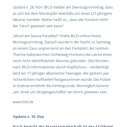
Update v. 28. Nov: BILD meldet am Dienstagvormittag, dass
es sich bei dem Mordopfer ebenfalls um einen (27-jährigen)
Albaner handelt. Weiter heißt es, „dass der Fundort nicht
der Tatort gewesen sein kann“.
„Mord am Sauna-Paradies!“ titelte BILD online heute,
Montagvormittag. Danach wurde in der Nacht zu Samstag
an einem Zaun angrenzend an den Parkplatz der Holsten
Therme Kaltenkirchen (Schleswig-Holstein) die Leiche eines
noch nicht identifizierten Mannes gefunden. Des Mordes –
nach BILD Informationen durch Kopfschuss – verdächtigt
wird ein 17-jähriger albanischer Teenager, der gestern per
richterlichem Haftbefehl festgenommen wurde. Die Polizei
in Itzehoe ermittelt die Hintergründe. Womöglich könnte
„ein Streit um Drogengeschäfte“ ein Motiv gewesen sein.
www.bild.de
Update v. 10. Dez
Nach Ansicht der Staatsanwaltschaft ist der 17-Jährige