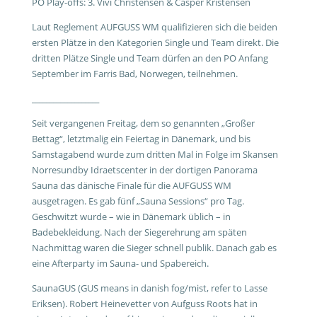
PO Play-offs: 3. Vivi Christensen & Casper Kristensen
Laut Reglement AUFGUSS WM qualifizieren sich die beiden
ersten Plätze in den Kategorien Single und Team direkt. Die
dritten Plätze Single und Team dürfen an den PO Anfang
September im Farris Bad, Norwegen, teilnehmen.
___________________
Seit vergangenen Freitag, dem so genannten „Großer
Bettag“, letztmalig ein Feiertag in Dänemark, und bis
Samstagabend wurde zum dritten Mal in Folge im Skansen
Norresundby Idraetscenter in der dortigen Panorama
Sauna das dänische Finale für die AUFGUSS WM
ausgetragen. Es gab fünf „Sauna Sessions“ pro Tag.
Geschwitzt wurde – wie in Dänemark üblich – in
Badebekleidung. Nach der Siegerehrung am späten
Nachmittag waren die Sieger schnell publik. Danach gab es
eine Afterparty im Sauna- und Spabereich.
SaunaGUS (GUS means in danish fog/mist, refer to Lasse
Eriksen). Robert Heinevetter von Aufguss Roots hat in