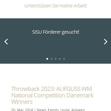
Unterstützen Sie meine Arbeit!
SISU Förderer gesucht!
Throwback 2023: AUFGUSS WM
National Competition Dänemark
Winners
20. Mai, 2024
|
News
,
Events
,
Leute
,
Anlagen