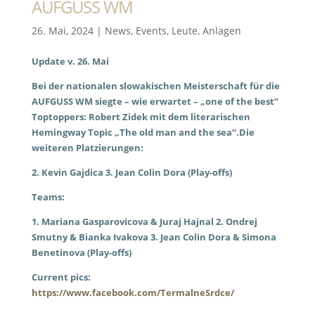
AUFGUSS WM
26. Mai, 2024
|
News
,
Events
,
Leute
,
Anlagen
Update v. 26. Mai
Bei der nationalen slowakischen Meisterschaft für die
AUFGUSS WM siegte – wie erwartet – „one of the best“
Toptoppers: Robert Zidek mit dem literarischen
Hemingway Topic „The old man and the sea“.
Die
weiteren Platzierungen:
2. Kevin Gajdica 3. Jean Colin Dora (Play-offs)
Teams:
1. Mariana Gasparovicova & Juraj Hajnal 2. Ondrej
Smutny & Bianka Ivakova 3. Jean Colin Dora & Simona
Benetinova (Play-offs)
Current pics:
https://www.facebook.com/TermalneSrdce/