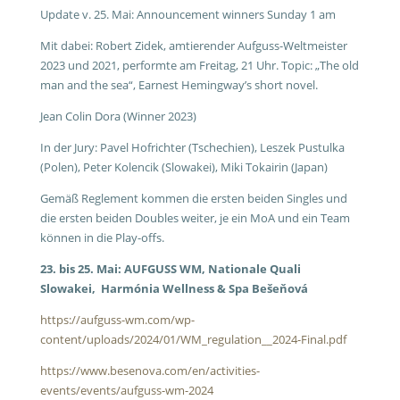
Update v. 25. Mai: Announcement winners Sunday 1 am
Mit dabei: Robert Zidek, amtierender Aufguss-Weltmeister
2023 und 2021, performte am Freitag, 21 Uhr. Topic: „The old
man and the sea“, Earnest Hemingway’s short novel.
Jean Colin Dora (Winner 2023)
In der Jury: Pavel Hofrichter (Tschechien), Leszek Pustulka
(Polen), Peter Kolencik (Slowakei), Miki Tokairin (Japan)
Gemäß Reglement kommen die ersten beiden Singles und
die ersten beiden Doubles weiter, je ein MoA und ein Team
können in die Play-offs.
23. bis 25. Mai: AUFGUSS WM, Nationale Quali
Slowakei, Harmónia Wellness & Spa Bešeňová
https://aufguss-wm.com/wp-
content/uploads/2024/01/WM_regulation__2024-Final.pdf
https://www.besenova.com/en/activities-
events/events/aufguss-wm-2024