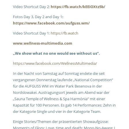
Video Shortcut Day 2:
https://fb.watch/kEEiOXtz5b/
Fotos Day 3, Day 2 and Day 1
:
https://www.facebook.com/aufguss.wm/
Video Shortcut Day 1:
https://fb.watch
www.wellness-multimedia.com
„We show what no one would see without us“.
https://www.facebook.com/WellnessMultimedia/
In der Nacht von Samstag auf Sonntag endete die seit
vergangenen Donnerstag laufende „National Competition“
für die AUFGUSS WM im Water Park Besenova in der
Nordslowakei. Austragungsort jeweils am Abend war der
„Sauna Temple of Wellness & Spa Harmónia“ mit einer
Kapazität für 100 Personen. Es gab 14 Performances: Zehn in
der Kategorie Single und vier in der Kategorie Team.
Einige Stories/Themen der präsentierten Showaufgüsse:
Moments of Glory; Love, time and death; Mono-No-Aware; I