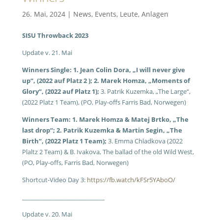
26. Mai, 2024
|
News
,
Events
,
Leute
,
Anlagen
SISU Throwback 2023
Update v. 21. Mai
Winners Single: 1. Jean Colin Dora, „I will never give
up“, (2022 auf Platz 2 ); 2. Marek Homza, „Moments of
Glory“, (2022 auf Platz 1);
3. Patrik Kuzemka, „The Large“,
(2022 Platz 1 Team), (PO, Play-offs Farris Bad, Norwegen)
Winners Team: 1. Marek Homza & Matej Brtko, „The
last drop“; 2. Patrik Kuzemka & Martin Segin, „The
Birth“, (2022 Platz 1 Team);
3. Emma Chladkova (2022
Plaltz 2 Team) & B. Ivakova, The ballad of the old Wild West,
(PO, Play-offs, Farris Bad, Norwegen)
Shortcut-Video Day 3:
https://fb.watch/kFSr5YAboO/
____________________________
Update v. 20. Mai