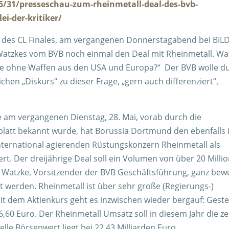
5/31/presseschau-zum-rheinmetall-deal-des-bvb-
ei-der-kritiker/
ch des CL Finales, am vergangenen Donnerstagabend bei BIL
 Watzkes vom BVB noch einmal den Deal mit Rheinmetall. Wa
ute ohne Waffen aus den USA und Europa?“ Der BVB wolle d
chen „Diskurs“ zu dieser Frage, „gern auch differenziert“,
e am vergangenen Dienstag, 28. Mai, vorab durch die
blatt bekannt wurde, hat Borussia Dortmund den ebenfalls 
ternational agierenden Rüstungskonzern Rheinmetall als
ert. Der dreijährige Deal soll ein Volumen von über 20 Milli
m Watzke, Vorsitzender der BVB Geschäftsführung, ganz bew
tzt werden. Rheinmetall ist über sehr große (Regierungs-)
Mit dem Aktienkurs geht es inzwischen wieder bergauf: Geste
516,60 Euro. Der Rheinmetall Umsatz soll in diesem Jahr die z
lle Börsenwert liegt bei 22,43 Milliarden Euro.