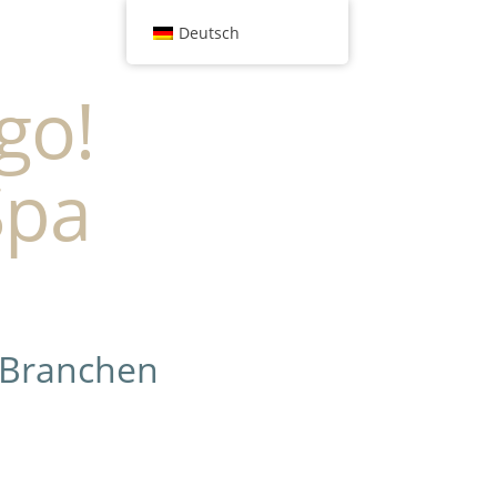
Deutsch
go!
Spa
 Branchen