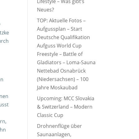
Lifestyle – Was gibt’s
Neues?
TOP: Aktuelle Fotos –
D
Aufgussplan – Start
tzke
Deutsche Qualifikation
urch
Aufguss World Cup
Freestyle – Battle of
Gladiators – Loma-Sauna
Nettebad Osnabrück
(Niedersachsen) – 100
in
Jahre Moskaubad
onen
Upcoming: MCC Slovakia
usst
& Switzerland – Modern
Classic Cup
rn,
Drohnenflüge über
ehn
Saunaanlagen,