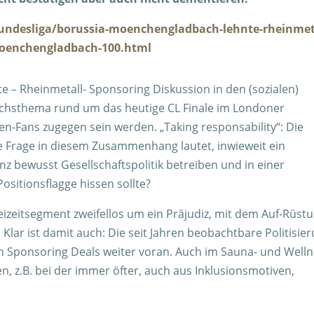
undesliga/borussia-moenchengladbach-lehnte-rheinmet
moenchengladbach-100.html
e – Rheinmetall- Sponsoring Diskussion in den (sozialen)
rächsthema rund um das heutige CL Finale im Londoner
n-Fans zugegen sein werden. „Taking responsability“: Die
are Frage in diesem Zusammenhang lautet, inwieweit ein
nz bewusst Gesellschaftspolitik betreiben und in einer
ositionsflagge hissen sollte?
eizeitsegment zweifellos um ein Präjudiz, mit dem Auf-Rüst
 Klar ist damit auch: Die seit Jahren beobachtbare Politisie
en Sponsoring Deals weiter voran. Auch im Sauna- und Welln
n, z.B. bei der immer öfter, auch aus Inklusionsmotiven,