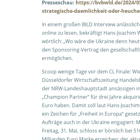
Presseschau:
https://bvbwld.de/2024/0
strategische-daemlichkeit-oder-heuchel
In einem großen BILD Interview anlässli
online zu lesen, bekräftigt Hans-Joachim
wörtlich: „Wo wäre die Ukraine denn he
den Sponsoring-Vertrag den gesellschaftli
ermöglichen.
Scoop wenige Tage vor dem CL Finale: Wi
Düsseldorfer Wirtschaftszeitung Handels
der NRW-Landeshauptstadt ansässigen in
„Champion Partner“ für drei Jahre akquiri
Euro haben. Damit soll laut Hans-Joachi
ein Zeichen für „Freiheit in Europa“ gese
Aufträge auch in der Ukraine engagiert: 
Freitag, 31. Mai, schloss er börslich bei 
Milliarden Euro Marke erreichen; der aktue