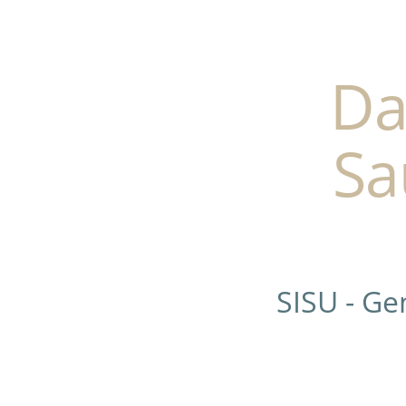
Da
Sa
SISU - G