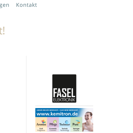
gen
Kontakt
t!
n