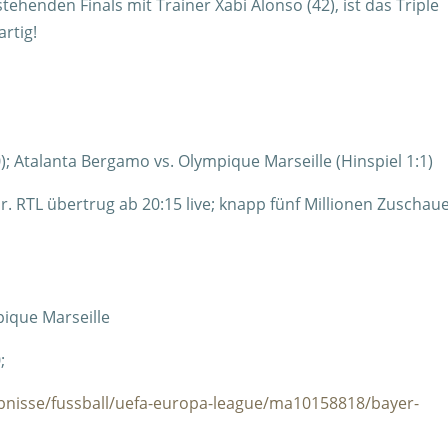
henden Finals mit Trainer Xabi Alonso (42), ist das Triple
artig!
); Atalanta Bergamo vs. Olympique Marseille (Hinspiel 1:1)
. RTL übertrug ab 20:15 live; knapp fünf Millionen Zuschau
ique Marseille
;
ebnisse/fussball/uefa-europa-league/ma10158818/bayer-