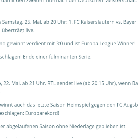
 damit den zweiten Titel nach der Deutschen Meisterschaft:
m Samstag, 25. Mai, ab 20 Uhr: 1. FC Kaiserslautern vs. Bayer
überträgt live.
amo gewinnt verdient mit 3:0 und ist Europa League Winner!
eschlagen! Ende einer fulminanten Serie.
, 22. Mai, ab 21 Uhr. RTL sendet live (ab 20:15 Uhr), wenn B
.
ewinnt auch das letzte Saison Heimspiel gegen den FC Augs
ngeschlagen: Europarekord!
der abgelaufenen Saison ohne Niederlage geblieben ist!