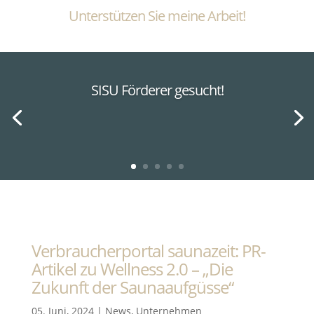
Unterstützen Sie meine Arbeit!
SISU Förderer gesucht!
Verbraucherportal saunazeit: PR-
Artikel zu Wellness 2.0 – „Die
Zukunft der Saunaaufgüsse“
05. Juni, 2024
|
News
,
Unternehmen