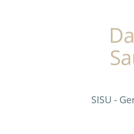
Da
Sa
SISU - G