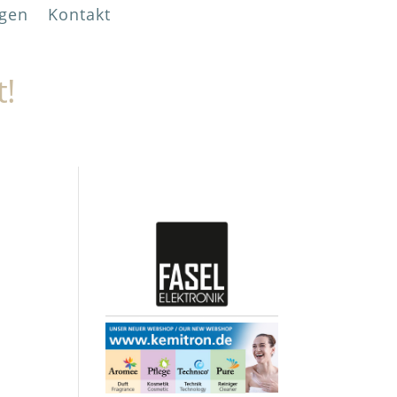
gen
Kontakt
t!