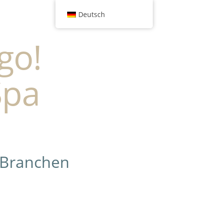
Deutsch
go!
Spa
 Branchen