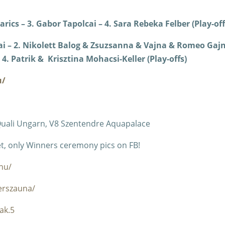
arics – 3. Gabor Tapolcai – 4. Sara Rebeka Felber (Play-off
ai – 2. Nikolett Balog & Zsuzsanna & Vajna & Romeo Gaj
 4. Patrik & Krisztina Mohacsi-Keller (Play-offs)
u/
 Quali Ungarn, V8 Szentendre Aquapalace
yet, only Winners ceremony pics on FB!
hu/
erszauna/
ak.5