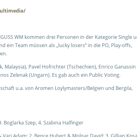
ultimedia/
GUSS WM kommen drei Personen in der Kategorie Single 
nd ein Team müssen als „lucky losers“ in die PO, Play-offs,
en.
, Malaysia), Pavel Hofrichter (Tschechien), Enrico Ganassin
anos Zelenak (Ungarn). Es gab auch ein Public Voting.
schaft u.a. von Aromen Loylymasters/Belgien und Bergila,
 3. Boglarka Szep, 4. Szabina Halfinger
 Vari Adam; 2. Bence Hubert & Molnar David; 3. Gillian Kos