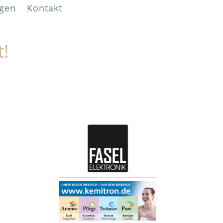
gen
Kontakt
t!