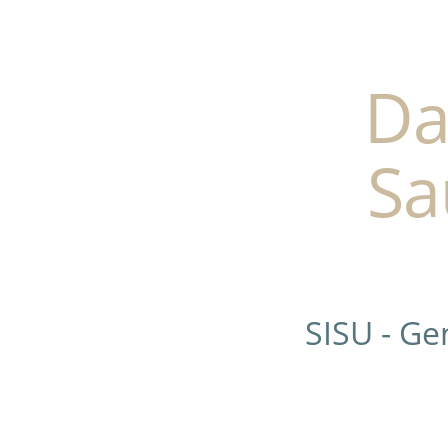
Da
Sa
SISU - G