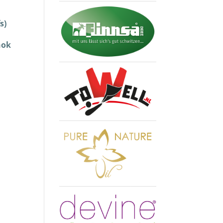
s)
nok