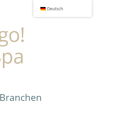
Deutsch
go!
Spa
 Branchen