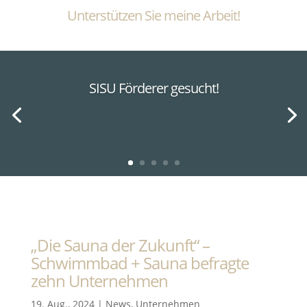
Unterstützen Sie meine Arbeit!
SISU Förderer gesucht!
„Die Sauna der Zukunft“ –
Schwimmbad + Sauna befragte
zehn Unternehmen
19. Aug., 2024
|
News
,
Unternehmen