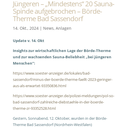
Jüngeren – „Mindestens“ 20 Sauna-
Spinde aufgebrochen – Börde-
Therme Bad Sassendorf
14. Okt., 2024
|
News
,
Anlagen
Update v. 14. Okt
Insights zur wirtschaftlichen Lage der Börde-Therme
und zur wachsenden Sauna-Beliebheit „bei jüngeren
Menschen“:
https://www.soester-anzeiger.de/lokales/bad-
sassendorf/minus-der-boerde-therme-faellt-2023-geringer-
aus-als-erwartet-93350836.html
https://www.soester-anzeiger.de/polizei-meldungen/pol-so-
bad-sassendorf-zahlreiche-diebstaehle-in-der-boerde-
therme-zr-93352528.html
Gestern, Sonnabend, 12. Oktober, wurden in der Börde-
Therme Bad Sassendorf (Nordrhein-Westfalen)