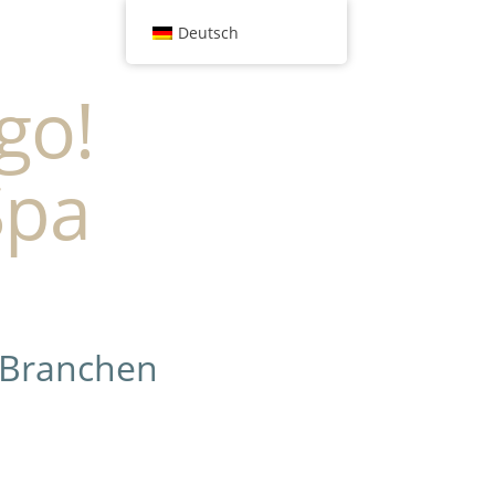
Deutsch
go!
Spa
 Branchen