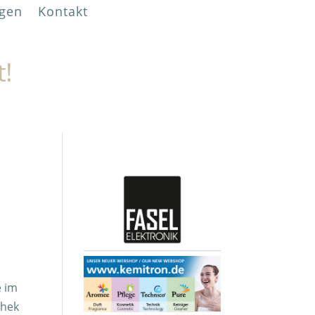
gen
Kontakt
t!
e im
thek