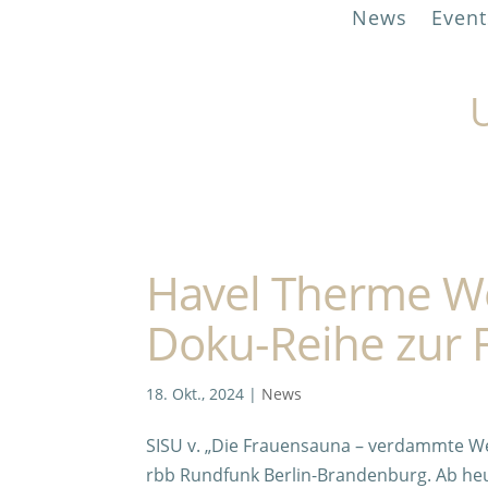
News
Event
U
Havel Therme We
Doku-Reihe zur
18. Okt., 2024
|
News
SISU v. „Die Frauensauna – verdammte Wech
rbb Rundfunk Berlin-Brandenburg. Ab heut