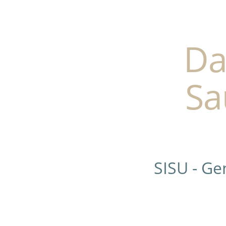
Da
Sa
SISU - G