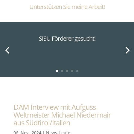
Unterstützen Sie meine Arbeit!
SISU Förderer gesucht!
DAM Interview mit Aufguss-
Weltmeister Michael Niedermair
aus Südtirol/Italien
06. Nov., 2024
|
News
,
Leute