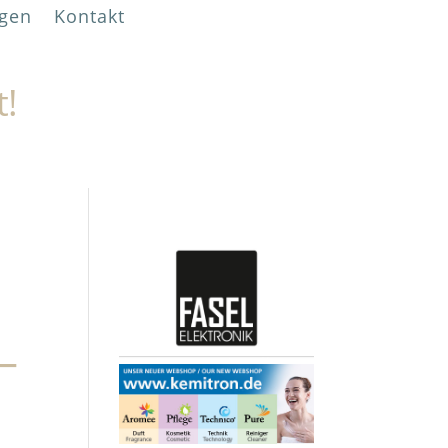
gen
Kontakt
t!
–