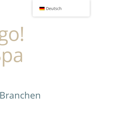
Deutsch
go!
Spa
 Branchen