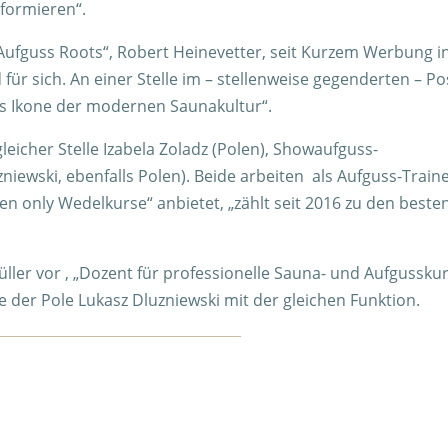
formieren“.
ufguss Roots“, Robert Heinevetter, seit Kurzem Werbung i
ür sich. An einer Stelle im – stellenweise gegenderten – Po
 als Ikone der modernen Saunakultur“.
leicher Stelle Izabela Zoladz (Polen), Showaufguss-
iewski, ebenfalls Polen). Beide arbeiten als Aufguss-Train
en only Wedelkurse“ anbietet, „zählt seit 2016 zu den beste
üller vor , „Dozent für professionelle Sauna- und Aufgusskur
 der Pole Lukasz Dluzniewski mit der gleichen Funktion.