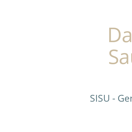
Da
Sa
SISU - G