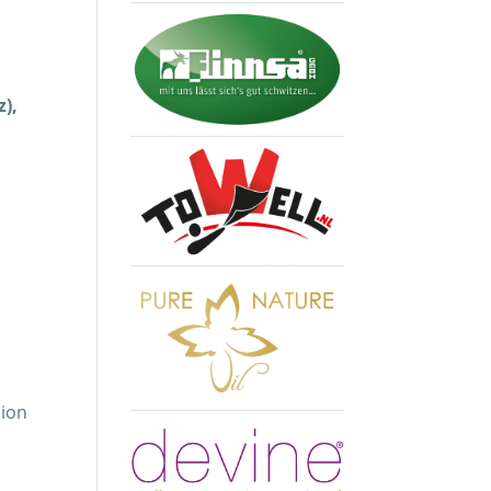
),
sion