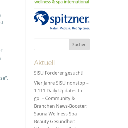
n
st
er
n
Aktuell
SISU Förderer gesucht!
se“,
Vier Jahre SISU nonstop –
1.111 Daily Updates to
go! – Community &
Branchen News-Booster:
Sauna Wellness Spa
Beauty Gesundheit