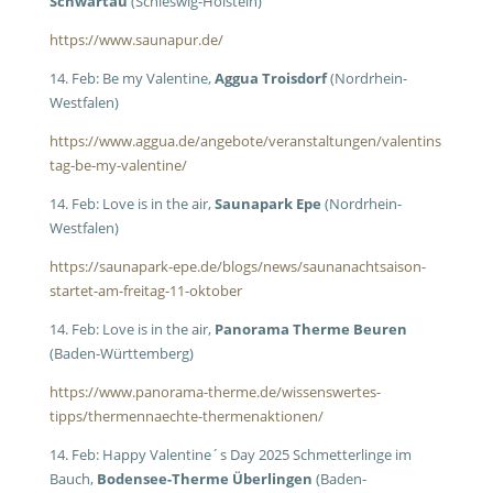
Schwartau
(Schleswig-Holstein)
https://www.saunapur.de/
14. Feb: Be my Valentine,
Aggua Troisdorf
(Nordrhein-
Westfalen)
https://www.aggua.de/angebote/veranstaltungen/valentins
tag-be-my-valentine/
14. Feb: Love is in the air,
Saunapark Epe
(Nordrhein-
Westfalen)
https://saunapark-epe.de/blogs/news/saunanachtsaison-
startet-am-freitag-11-oktober
14. Feb: Love is in the air,
Panorama Therme Beuren
(Baden-Württemberg)
https://www.panorama-therme.de/wissenswertes-
tipps/thermennaechte-thermenaktionen/
14. Feb: Happy Valentine´s Day 2025 Schmetterlinge im
Bauch,
Bodensee-Therme Überlingen
(Baden-