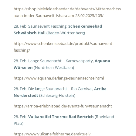
https://shop.bielefelderbaeder.de/de/events/Mitternachtss
auna-in-der-Saunawelt-Ishara-am-28.02.2025/105/
28. Feb: Saunaevent Fasching,
Schenkenseebad
Schwäbisch Hall
(Baden-Württenberg)
https://www.schenkenseebad.de/produkt/saunaevent-
fasching/
28. Feb: Lange Saunanacht – Karnevalsparty,
Aquana
Würselen
(Nordrhein-Westfalen)
https://www.aquana.de/lange-saunanaechte.html
28. Feb: Die lange Saunanacht – Rio Carnival,
Arriba
Norderstedt
(Schleswig-Holstein)
https://arriba-erlebnisbad.de/events-fun/#saunanacht
28. Feb:
Vulkaneifel Therme
Bad Bertrich
(Rheinland-
Pfalz)
https://www.vulkaneifeltherme.de/aktuell/