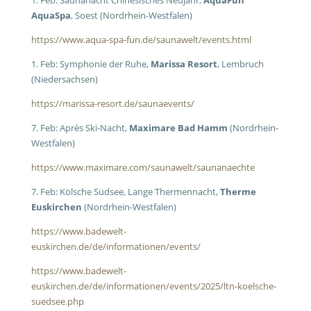
1. Feb: Saunanacht Chinesisches Neujahr,
AquaFun
AquaSpa
, Soest (Nordrhein-Westfalen)
https://www.aqua-spa-fun.de/saunawelt/events.html
1. Feb: Symphonie der Ruhe,
Marissa Resort
, Lembruch
(Niedersachsen)
https://marissa-resort.de/saunaevents/
7. Feb: Après Ski-Nacht,
Maximare Bad Hamm
(Nordrhein-
Westfalen)
https://www.maximare.com/saunawelt/saunanaechte
7. Feb: Kölsche Südsee, Lange Thermennacht,
Therme
Euskirchen
(Nordrhein-Westfalen)
https://www.badewelt-
euskirchen.de/de/informationen/events/
https://www.badewelt-
euskirchen.de/de/informationen/events/2025/ltn-koelsche-
suedsee.php