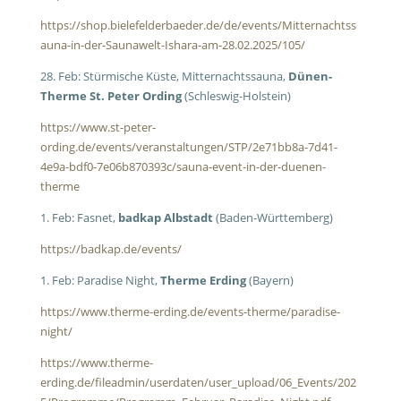
https://shop.bielefelderbaeder.de/de/events/Mitternachtss
auna-in-der-Saunawelt-Ishara-am-28.02.2025/105/
28. Feb: Stürmische Küste, Mitternachtssauna,
Dünen-
Therme St. Peter Ording
(Schleswig-Holstein)
https://www.st-peter-
ording.de/events/veranstaltungen/STP/2e71bb8a-7d41-
4e9a-bdf0-7e06b870393c/sauna-event-in-der-duenen-
therme
1. Feb: Fasnet,
badkap Albstadt
(Baden-Württemberg)
https://badkap.de/events/
1. Feb: Paradise Night,
Therme Erding
(Bayern)
https://www.therme-erding.de/events-therme/paradise-
night/
https://www.therme-
erding.de/fileadmin/userdaten/user_upload/06_Events/202