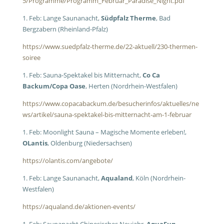
5/Programme/Programm_Februar_Paradise_Night.pdf
1. Feb: Lange Saunanacht,
Südpfalz Therme
, Bad
Bergzabern (Rheinland-Pfalz)
https://www.suedpfalz-therme.de/22-aktuell/230-thermen-
soiree
1. Feb: Sauna-Spektakel bis Mitternacht,
Co Ca
Backum/Copa Oase
, Herten (Nordrhein-Westfalen)
https://www.copacabackum.de/besucherinfos/aktuelles/ne
ws/artikel/sauna-spektakel-bis-mitternacht-am-1-februar
1. Feb: Moonlight Sauna – Magische Momente erleben!,
OLantis
, Oldenburg (Niedersachsen)
https://olantis.com/angebote/
1. Feb: Lange Saunanacht,
Aqualand
, Köln (Nordrhein-
Westfalen)
https://aqualand.de/aktionen-events/