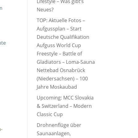
Lifestyle – Was gibt’s
em
Neues?
TOP: Aktuelle Fotos –
Aufgussplan – Start
Deutsche Qualifikation
nte
Aufguss World Cup
Freestyle – Battle of
Gladiators – Loma-Sauna
Nettebad Osnabrück
(Niedersachsen) – 100
Jahre Moskaubad
Upcoming: MCC Slovakia
& Switzerland – Modern
Classic Cup
Drohnenflüge über
n-
Saunaanlagen,