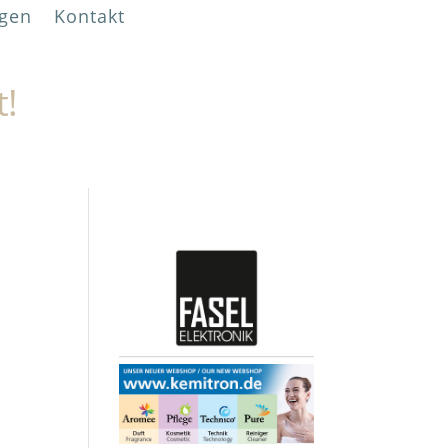
gen
Kontakt
t!