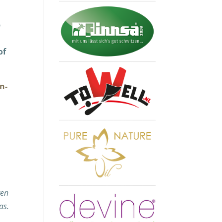
p
of
n-
ten
as.