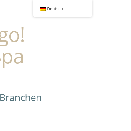
Deutsch
go!
Spa
 Branchen