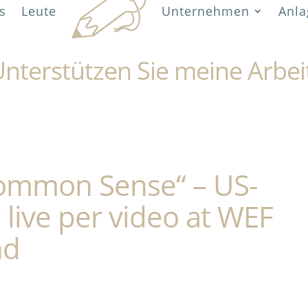
s
Leute
Unternehmen
Anla
nterstützen Sie meine Arbei
Common Sense“ – US-
live per video at WEF
nd