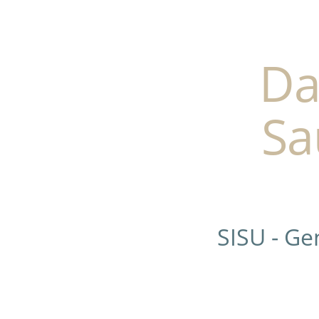
Da
Sa
SISU - G