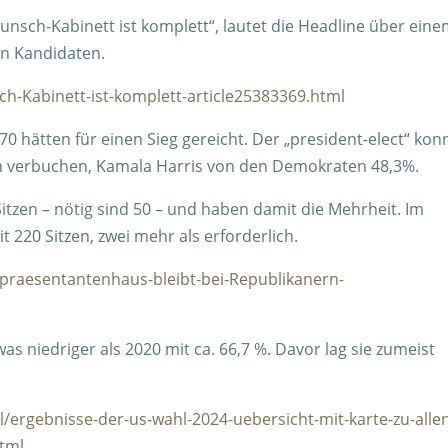
nsch-Kabinett ist komplett“, lautet die Headline über ein
ten Kandidaten.
ch-Kabinett-ist-komplett-article25383369.html
hätten für einen Sieg gereicht. Der „president-elect“ kon
h verbuchen, Kamala Harris von den Demokraten 48,3%.
itzen – nötig sind 50 – und haben damit die Mehrheit. Im
 220 Sitzen, zwei mehr als erforderlich.
epraesentantenhaus-bleibt-bei-Republikanern-
was niedriger als 2020 mit ca. 66,7 %. Davor lag sie zumeist
hl/ergebnisse-der-us-wahl-2024-uebersicht-mit-karte-zu-alle
tml