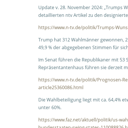
Update v. 28. November 2024:
„Trumps Wu
detaillierten ntv Artikel zu den designier
https://www.n-tv.de/politik/Trumps-Wuns
Trump hat 312 Wahlmänner gewonnen, 270 
49,9 % der abgegebenen Stimmen für sic
Im Senat führen die Republikaner mit 53 S
Repräsentantenhaus führen sie derzeit mit
https://www.n-tv.de/politik/Prognosen-R
article25360086.html
Die Wahlbeteiligung liegt mit ca. 64,4% et
unter 60%.
https://www.faz.net/aktuell/politik/us-wa
bundesstaaten-swing-states-110088826.h