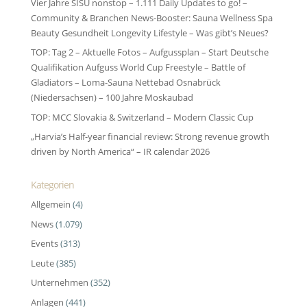
Vier Jahre SISU nonstop – 1.111 Daily Updates to go! –
Community & Branchen News-Booster: Sauna Wellness Spa
Beauty Gesundheit Longevity Lifestyle – Was gibt’s Neues?
TOP: Tag 2 – Aktuelle Fotos – Aufgussplan – Start Deutsche
Qualifikation Aufguss World Cup Freestyle – Battle of
Gladiators – Loma-Sauna Nettebad Osnabrück
(Niedersachsen) – 100 Jahre Moskaubad
TOP: MCC Slovakia & Switzerland – Modern Classic Cup
„Harvia’s Half-year financial review: Strong revenue growth
driven by North America“ – IR calendar 2026
Kategorien
Allgemein
(4)
News
(1.079)
Events
(313)
Leute
(385)
Unternehmen
(352)
Anlagen
(441)