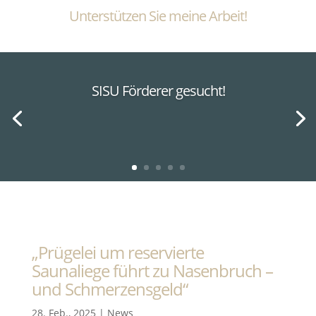
Unterstützen Sie meine Arbeit!
SISU Förderer gesucht!
„Prügelei um reservierte
Saunaliege führt zu Nasenbruch –
und Schmerzensgeld“
28. Feb., 2025
|
News