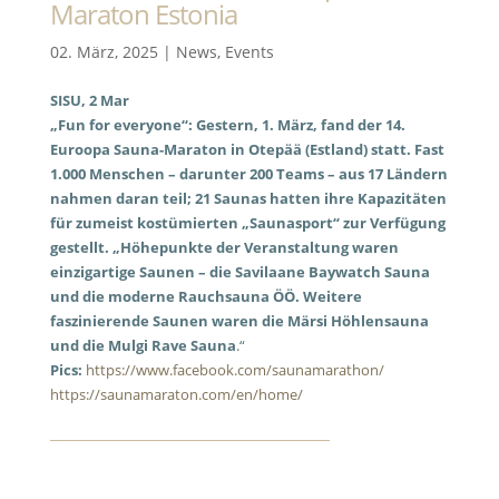
Maraton Estonia
02. März, 2025
|
News
,
Events
SISU, 2 Mar
„Fun for everyone“: Gestern, 1. März, fand der 14.
Euroopa Sauna-Maraton in Otepää (Estland) statt. Fast
1.000 Menschen – darunter 200 Teams – aus 17 Ländern
nahmen daran teil; 21 Saunas hatten ihre Kapazitäten
für zumeist kostümierten „Saunasport“ zur Verfügung
gestellt. „Höhepunkte der Veranstaltung waren
einzigartige Saunen – die Savilaane Baywatch Sauna
und die moderne Rauchsauna ÖÖ. Weitere
faszinierende Saunen waren die Märsi Höhlensauna
und die Mulgi Rave Sauna
.“
Pics:
https://www.facebook.com/saunamarathon/
https://saunamaraton.com/en/home/